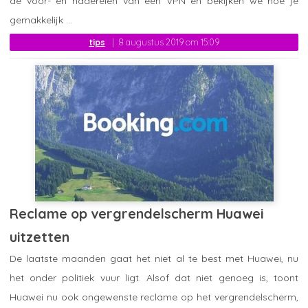
de voor- en naderelen van een VPN en bekijken we hoe je
gemakkelijk ...
tips
8 augustus 2019 om 15:09
Reclame op vergrendelscherm Huawei
uitzetten
De laatste maanden gaat het niet al te best met Huawei, nu
het onder politiek vuur ligt. Alsof dat niet genoeg is, toont
Huawei nu ook ongewenste reclame op het vergrendelscherm,