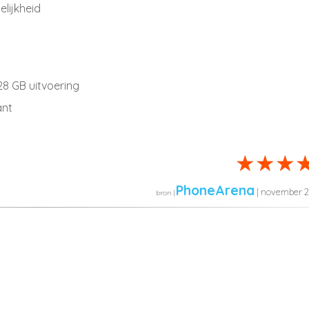
lijkheid
28 GB uitvoering
ant
PhoneArena
| november 