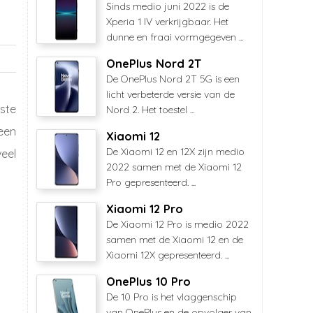
Sinds medio juni 2022 is de
Xperia 1 IV verkrijgbaar. Het
dunne en fraai vormgegeven ...
OnePlus Nord 2T
De OnePlus Nord 2T 5G is een
licht verbeterde versie van de
ste
Nord 2. Het toestel ...
een
Xiaomi 12
De Xiaomi 12 en 12X zijn medio
eel
2022 samen met de Xiaomi 12
Pro gepresenteerd. ...
Xiaomi 12 Pro
De Xiaomi 12 Pro is medio 2022
samen met de Xiaomi 12 en de
Xiaomi 12X gepresenteerd. ...
OnePlus 10 Pro
De 10 Pro is het vlaggenschip
van OnePlus en de opvolger van