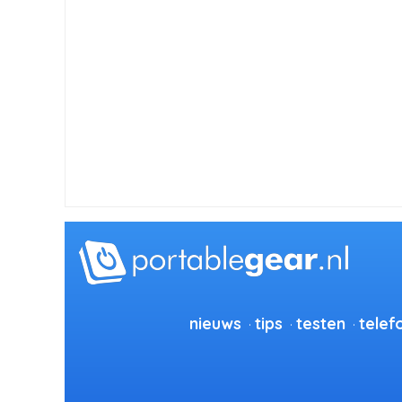
nieuws
tips
testen
telef