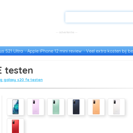
s S21 Ultra
Apple iPhone 12 mini review
Veel extra kosten bij be
 testen
 galaxy s20 fe testen