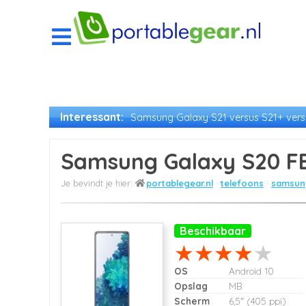
Interessant:
Samsung Galaxy S21 versus S21+ versu
Samsung Galaxy S20 FE
portablegear.nl
telefoons
samsung
Beschikbaar
OS
Android 10
Opslag
MB
Scherm
6,5" (405 ppi)