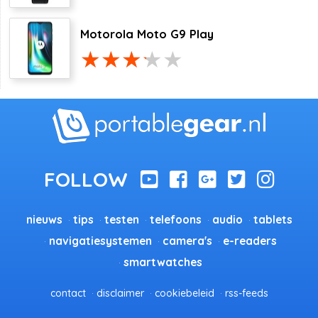
Motorola Moto G9 Play
nieuws
tips
testen
telefoons
audio
tablets
navigatiesystemen
camera's
e-readers
smartwatches
contact
disclaimer
cookiebeleid
rss-feeds