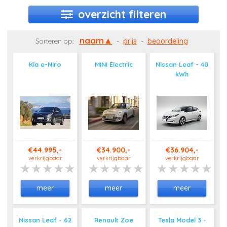
overzicht filteren
naam
Sorteren op:
-
prijs
-
beoordeling
Kia e-Niro
MINI Electric
Nissan Leaf - 40
kWh
€44.995,-
€34.900,-
€36.904,-
verkrijgbaar
verkrijgbaar
verkrijgbaar
meer
meer
meer
Nissan Leaf - 62
Renault Zoe
Tesla Model 3 -