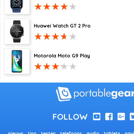
Huawei Watch GT 2 Pro
Motorola Moto G9 Play
nieuws
tips
testen
telefoons
audio
tablets
nav