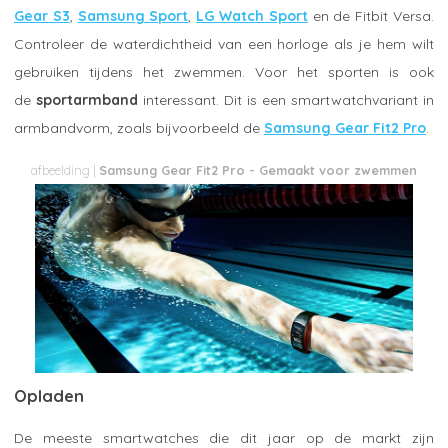
Gear S3
,
Samsung Sport
,
LG Watch Sport
en de Fitbit Versa.
Controleer de waterdichtheid van een horloge als je hem wilt
gebruiken tijdens het zwemmen. Voor het sporten is ook
de
sportarmband
interessant. Dit is een smartwatchvariant in
armbandvorm, zoals bijvoorbeeld de
Samsung Gear Fit2 Pro
.
Samsung Gear Fit2 Pro - Gemaakt voor zwemmen
Opladen
De meeste smartwatches die dit jaar op de markt zijn