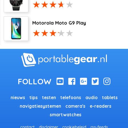
Motorola Moto G9 Play
nieuws
tips
testen
telefoons
audio
tablets
navigatiesystemen
camera's
e-readers
smartwatches
contact
disclaimer
cookiebeleid
rss-feeds