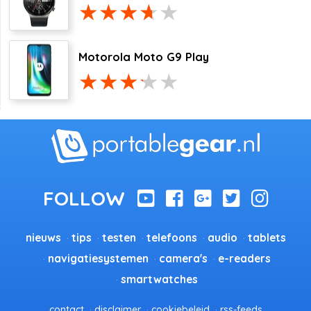
Motorola Moto G9 Play
nieuws
tips
testen
telefoons
audio
tablets
navigatiesystemen
camera's
e-readers
smartwatches
contact
disclaimer
cookiebeleid
rss-feeds