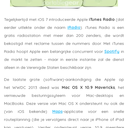
Tegelijkertijd met iOS 7 introduceerde Apple
iTunes Radio
(dat
eerder uitlekte onder de naam
iRadio
). iTunes Radio is een
gratis radiostation met meer dan 200 zenders, die wordt
bekostigd met reclame tussen de nummers door. Met iTunes
Radio hoopt Apple een belangrijke concurrent voor
Spotify
in
de markt te zetten - maar in eerste instantie zal de dienst
alleen in de Verenigde Staten beschikbaar zijn.
De laatste grote (software)-aankondiging die Apple op
het WWDC 2013 deed was
Mac OS X 10.9 Mavericks
, het
vernieuwde besturingssyteem voor Mac-desktops en
MacBooks. Deze versie van Mac OS X ondersteunt nu ook de
(van iOS bekende)
Maps
-applicatie voor een snelle
routeplanning (die je vervolgens direct naar je iPhone of iPad
kan versturen). Verder ondersteunt versie 10.9 meerdere