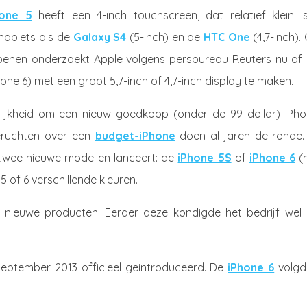
hone 5
heeft een 4-inch touchscreen, dat relatief klein is
hablets als de
Galaxy S4
(5-inch) en de
HTC One
(4,7-inch)
 benen onderzoekt Apple volgens persbureau Reuters nu of 
one 6) met een groot 5,7-inch of 4,7-inch display te maken.
lijkheid om een nieuw goedkoop (onder de 99 dollar) iPho
eruchten over een
budget-iPhone
doen al jaren de ronde.
 twee nieuwe modellen lanceert: de
iPhone 5S
of
iPhone 6
(
 of 6 verschillende kleuren.
de nieuwe producten. Eerder deze kondigde het bedrijf wel 
september 2013 officieel geintroduceerd. De
iPhone 6
volgd