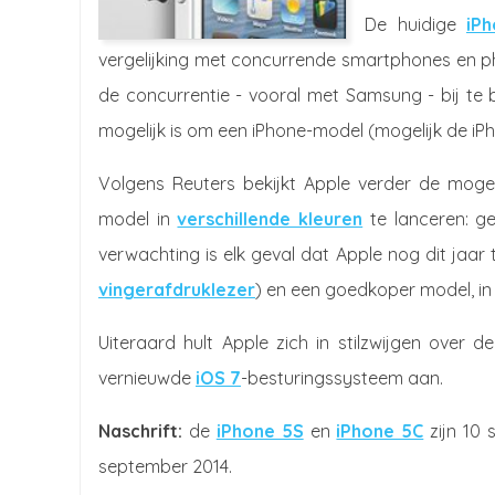
De huidige
iP
vergelijking met concurrende smartphones en p
de concurrentie - vooral met Samsung - bij te
mogelijk is om een iPhone-model (mogelijk de iPh
Volgens Reuters bekijkt Apple verder de moge
model in
verschillende kleuren
te lanceren: g
verwachting is elk geval dat Apple nog dit jaar
vingerafdruklezer
) en een goedkoper model, in 5
Uiteraard hult Apple zich in stilzwijgen over 
vernieuwde
iOS 7
-besturingssysteem aan.
Naschrift:
de
iPhone 5S
en
iPhone 5C
zijn 10 
september 2014.