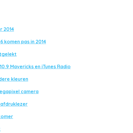
r 2014
 6 komen pas in 2014
itgelekt
 10.9 Mavericks en iTunes Radio
dere kleuren
megapixel camera
rafdruklezer
 zomer
t