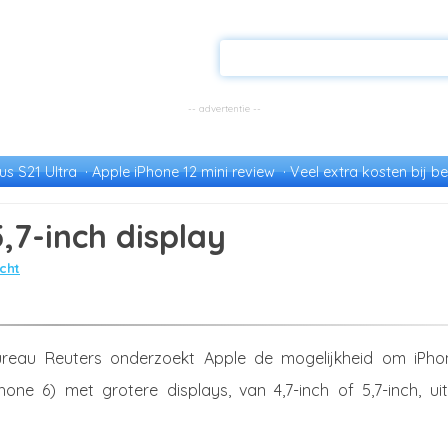
s S21 Ultra
Apple iPhone 12 mini review
Veel extra kosten bij be
,7-inch display
cht
reau Reuters onderzoekt Apple de mogelijkheid om iPho
hone 6) met grotere displays, van 4,7-inch of 5,7-inch, ui