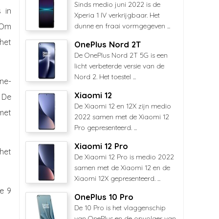
Sinds medio juni 2022 is de
 in
Xperia 1 IV verkrijgbaar. Het
. Om
dunne en fraai vormgegeven ...
het
OnePlus Nord 2T
De OnePlus Nord 2T 5G is een
licht verbeterde versie van de
Nord 2. Het toestel ...
ne-
Xiaomi 12
 De
De Xiaomi 12 en 12X zijn medio
met
2022 samen met de Xiaomi 12
Pro gepresenteerd. ...
Xiaomi 12 Pro
het
De Xiaomi 12 Pro is medio 2022
samen met de Xiaomi 12 en de
Xiaomi 12X gepresenteerd. ...
e 9
OnePlus 10 Pro
De 10 Pro is het vlaggenschip
van OnePlus en de opvolger van