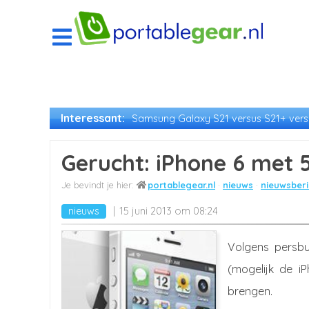
Interessant:
Samsung Galaxy S21 versus S21+ versu
Gerucht: iPhone 6 met 5
portablegear.nl
nieuws
nieuwsberi
nieuws
15 juni 2013 om 08:24
Volgens persbu
(mogelijk de iP
brengen.