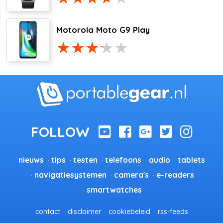
Motorola Moto G9 Play
nieuws
tips
testen
telefoons
audio
tablets
navigatiesystemen
camera's
e-readers
smartwatches
contact
disclaimer
cookiebeleid
rss-feeds