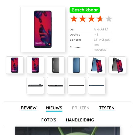
Beschikbaar
OS
Android 8.1
Opslag
MB
Scherm
6,1" (408 ppi)
40,0
Camera
megapixel
REVIEW
NIEUWS
PRIJZEN
TESTEN
FOTO'S
HANDLEIDING