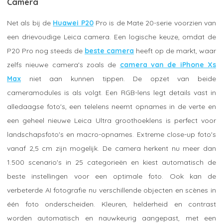
Camera
Net als bij de
Huawei P20
Pro is de Mate 20-serie voorzien van
een drievoudige Leica camera. Een logische keuze, omdat de
P20 Pro nog steeds de
beste camera
heeft op de markt, waar
zelfs nieuwe camera's zoals de
camera van de iPhone Xs
Max
niet aan kunnen tippen. De opzet van beide
cameramodules is als volgt. Een RGB-lens legt details vast in
alledaagse foto's, een telelens neemt opnames in de verte en
een geheel nieuwe Leica Ultra groothoeklens is perfect voor
landschapsfoto's en macro-opnames. Extreme close-up foto's
vanaf 2,5 cm zijn mogelijk. De camera herkent nu meer dan
1.500 scenario's in 25 categorieën en kiest automatisch de
beste instellingen voor een optimale foto. Ook kan de
verbeterde AI fotografie nu verschillende objecten en scènes in
één foto onderscheiden. Kleuren, helderheid en contrast
worden automatisch en nauwkeurig aangepast, met een