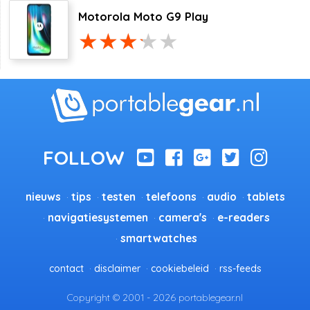
Motorola Moto G9 Play
nieuws
tips
testen
telefoons
audio
tablets
navigatiesystemen
camera's
e-readers
smartwatches
contact
disclaimer
cookiebeleid
rss-feeds
Copyright © 2001 - 2026 portablegear.nl