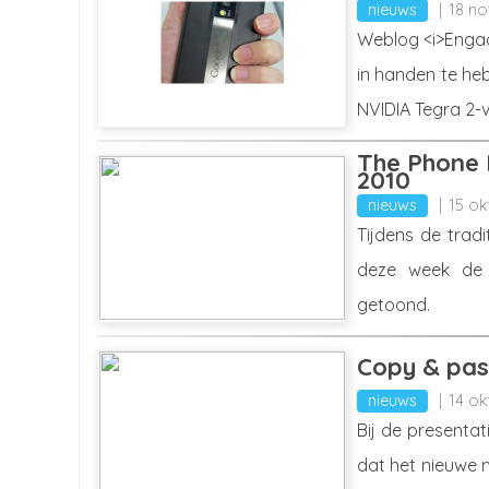
nieuws
18 n
Weblog <i>Engad
in handen te he
NVIDIA Tegra 2-
The Phone 
2010
nieuws
15 ok
Tijdens de trad
deze week de b
getoond.
Copy & pa
nieuws
14 ok
Bij de presenta
dat het nieuwe 