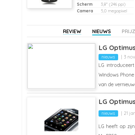
Scherm
3,8" (246 ppi)
Camera
5,0 megapixel
REVIEW
NIEUWS
PRIJ
LG Optimus
nieuws
3 no
LG introduceer
Windows Phone 
van de vernieuw
LG Optimu
nieuws
21 ja
LG heeft op zi