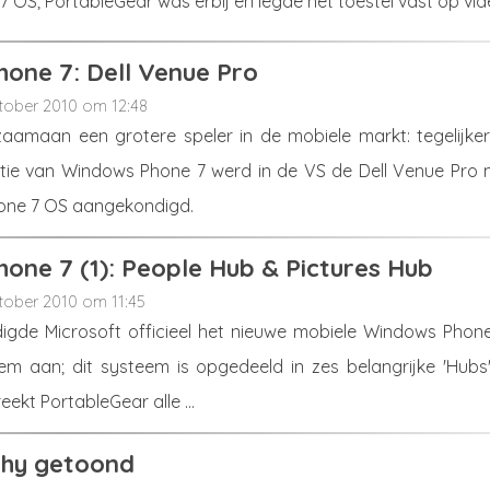
OS; PortableGear was erbij en legde het toestel vast op vid
one 7: Dell Venue Pro
tober 2010 om 12:48
zaamaan een grotere speler in de mobiele markt: tegelijkert
tie van Windows Phone 7 werd in de VS de Dell Venue Pro 
one 7 OS aangekondigd.
one 7 (1): People Hub & Pictures Hub
tober 2010 om 11:45
gde Microsoft officieel het nieuwe mobiele Windows Phone
em aan; dit systeem is opgedeeld in zes belangrijke 'Hubs'.
eekt PortableGear alle ...
phy getoond