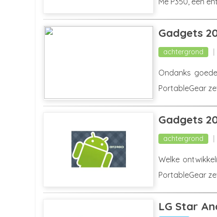
Me P350, een en
Gadgets 20
achtergrond
Ondanks goede i
PortableGear zet
Gadgets 20
achtergrond
Welke ontwikkel
PortableGear zet
LG Star An