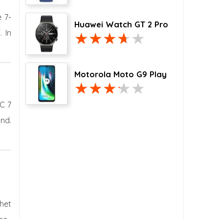
 7-
Huawei Watch GT 2 Pro
 In
Motorola Moto G9 Play
C 7
nd.
 het