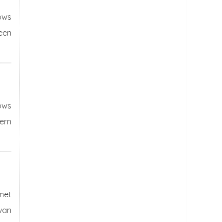
ows
een
ows
ern
met
van