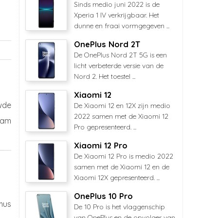
Sinds medio juni 2022 is de
Xperia 1 IV verkrijgbaar. Het
dunne en fraai vormgegeven ...
OnePlus Nord 2T
De OnePlus Nord 2T 5G is een
licht verbeterde versie van de
Nord 2. Het toestel ...
Xiaomi 12
wde
De Xiaomi 12 en 12X zijn medio
2022 samen met de Xiaomi 12
aam
Pro gepresenteerd. ...
Xiaomi 12 Pro
De Xiaomi 12 Pro is medio 2022
samen met de Xiaomi 12 en de
Xiaomi 12X gepresenteerd. ...
OnePlus 10 Pro
mus
De 10 Pro is het vlaggenschip
van OnePlus en de opvolger van