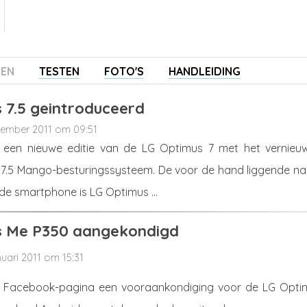
ZEN
TESTEN
FOTO'S
HANDLEIDING
 7.5 geintroduceerd
vember 2011 om 09:51
t een nieuwe editie van de LG Optimus 7 met het vernieu
7.5 Mango-besturingssysteem. De voor de hand liggende n
de smartphone is LG Optimus ...
s Me P350 aangekondigd
nuari 2011 om 15:31
jn Facebook-pagina een vooraankondiging voor de LG Opti