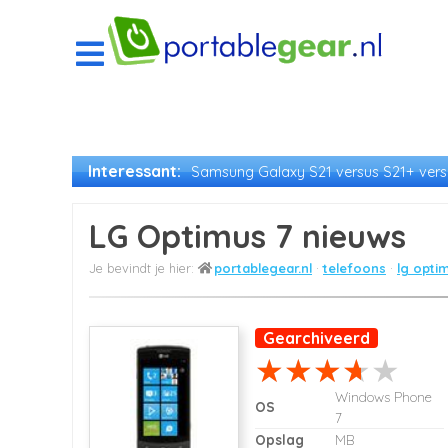
Interessant:
Samsung Galaxy S21 versus S21+ versu
LG Optimus 7 nieuws
portablegear.nl
telefoons
lg opti
Gearchiveerd
Windows Phone
OS
7
Opslag
MB