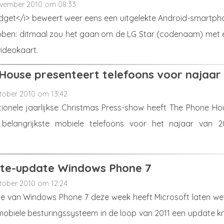
ovember 2010 om 08:33
get</i> beweert weer eens een uitgelekte Android-smartph
bben: ditmaal zou het gaan om de LG Star (codenaam) met 
videokaart.
House presenteert telefoons voor najaar
tober 2010 om 13:42
itionele jaarlijkse Christmas Press-show heeft The Phone Ho
elangrijkste mobiele telefoons voor het najaar van 2
ste-update Windows Phone 7
tober 2010 om 12:24
tie van Windows Phone 7 deze week heeft Microsoft laten we
mobiele besturingssysteem in de loop van 2011 een update kr