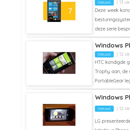
nieuws
13 ok
Deze week kondi
besturingssyste
deze serie bespr
Windows Ph
nieuws
12 ok
HTC kondigde gi
Trophy aan, de
PortableGear leg
Windows Ph
nieuws
12 ok
LG presenteerde