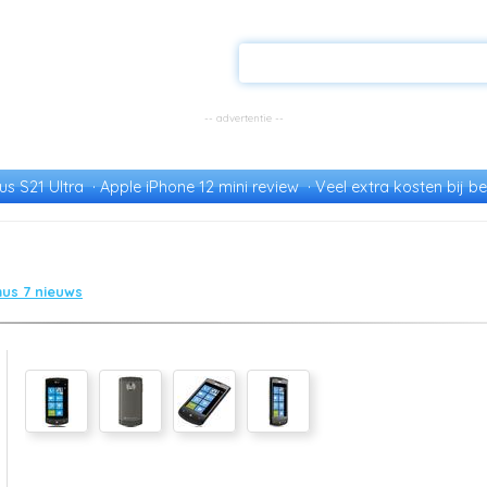
s S21 Ultra
Apple iPhone 12 mini review
Veel extra kosten bij be
mus 7 nieuws