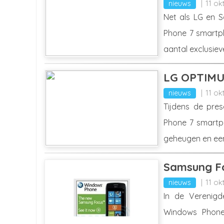
nieuws
11 ok
Net als LG en 
Phone 7 smartp
aantal exclusiev
LG OPTIMUS
nieuws
11 ok
Tijdens de pre
Phone 7 smartph
geheugen en een
Samsung Fo
nieuws
11 ok
In de Verenigd
Windows Phone