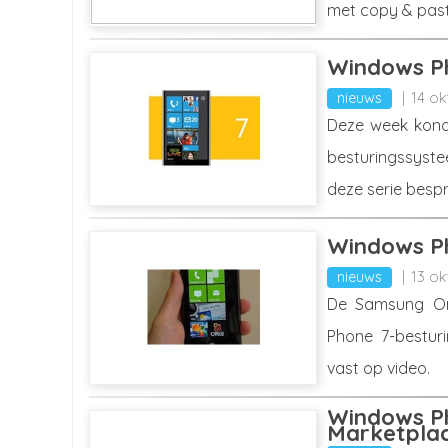
met copy & paste-
Windows Ph
nieuws
14 ok
Deze week kondi
besturingssyste
deze serie bespr
Windows Ph
nieuws
13 ok
De Samsung Om
Phone 7-bestur
vast op video.
Windows Ph
Marketpla