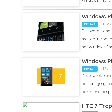
Windows Phone 7 
Windows Ph
nieuws
12 ok
Dell wordt lang
met de introduc
het Windows Ph
Windows Ph
nieuws
12 ok
Deze week kondi
besturingssyste
deze serie bespr
HTC 7 Tro