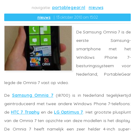
portablegear.nl
nieuws
nieuws
13 oktober 2010 om 15:02
De Samsung Omnia 7 is de
eerste Samsung-
smartphone met het
Windows Phone 7-
besturingssysteem voor
Nederland; PortableGear
legde de Omnia 7 vast op video.
De
Samsung Omnia 7
(i8700) is in Nederland tegelijkertijd
geintroduceerd met twee andere Windows Phone 7-telefoons:
de
HTC 7 Trophy
en de
LG Optimus 7
. Het grootste plusplunt
van de Omnia 7 ten opzichte van deze modellen is het display.
De Omnia 7 heeft namelijk een zeer helder 4-inch super-