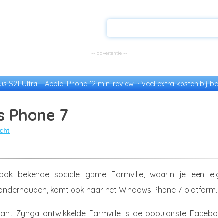
s S21 Ultra
Apple iPhone 12 mini review
Veel extra kosten bij be
s Phone 7
cht
ok bekende sociale game Farmville, waarin je een ei
 onderhouden, komt ook naar het Windows Phone 7-platform.
kant Zynga ontwikkelde Farmville is de populairste Facebo