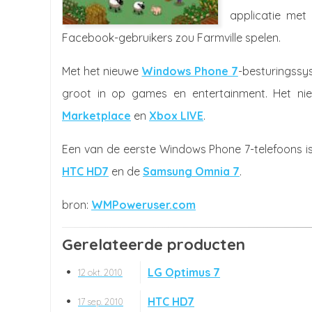
applicatie met
Facebook-gebruikers zou Farmville spelen.
Met het nieuwe
Windows Phone 7
-besturingssy
groot in op games en entertainment. Het n
Marketplace
en
Xbox LIVE
.
Een van de eerste Windows Phone 7-telefoons i
HTC HD7
en de
Samsung Omnia 7
.
WMPoweruser.com
Gerelateerde producten
LG Optimus 7
12 okt. 2010
HTC HD7
17 sep. 2010