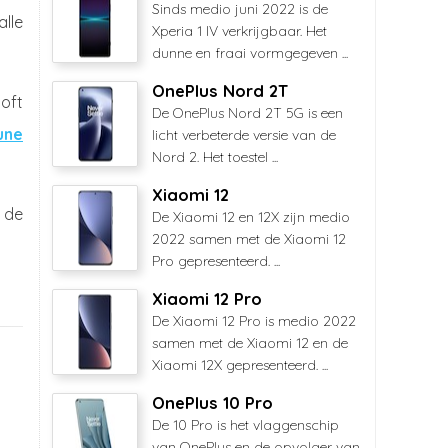
Sinds medio juni 2022 is de
lle
Xperia 1 IV verkrijgbaar. Het
dunne en fraai vormgegeven ...
OnePlus Nord 2T
soft
De OnePlus Nord 2T 5G is een
une
licht verbeterde versie van de
Nord 2. Het toestel ...
Xiaomi 12
 de
De Xiaomi 12 en 12X zijn medio
2022 samen met de Xiaomi 12
Pro gepresenteerd. ...
Xiaomi 12 Pro
De Xiaomi 12 Pro is medio 2022
samen met de Xiaomi 12 en de
Xiaomi 12X gepresenteerd. ...
OnePlus 10 Pro
De 10 Pro is het vlaggenschip
van OnePlus en de opvolger van