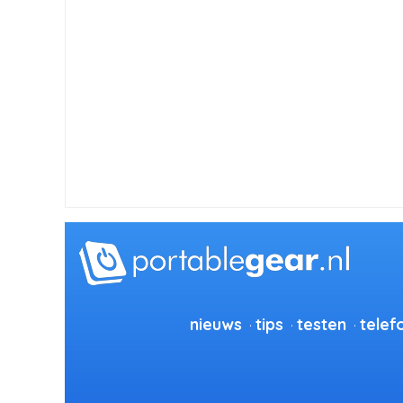
nieuws
tips
testen
telef