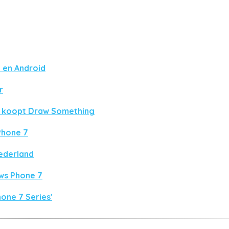
S en Android
r
a koopt Draw Something
Phone 7
ederland
ws Phone 7
one 7 Series'