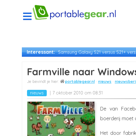
Interessant:
Samsung Galaxy S21 versus S21+ versu
Farmville naar Window
portablegear.nl
nieuws
nieuwsberi
nieuws
7 oktober 2010 om 08:31
De van Facebo
boerderij moet
Het door fabri