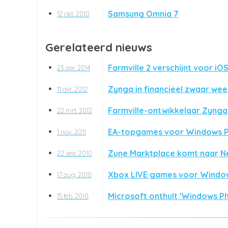
Samsung Omnia 7
12 okt. 2010
Gerelateerd nieuws
Farmville 2 verschijnt voor iO
23 apr. 2014
Zynga in financieel zwaar wee
11 okt. 2012
Farmville-ontwikkelaar Zyng
22 mrt. 2012
EA-topgames voor Windows 
1 nov. 2011
Zune Marktplace komt naar N
22 sep. 2010
Xbox LIVE games voor Windo
17 aug. 2010
Microsoft onthult 'Windows Ph
15 feb. 2010