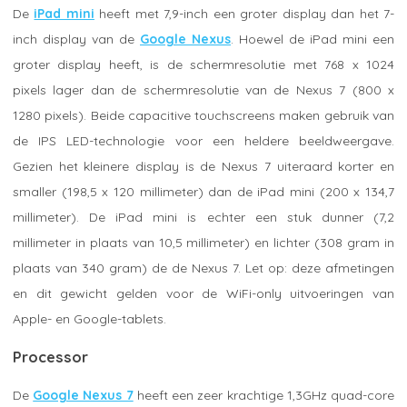
De
iPad mini
heeft met 7,9-inch een groter display dan het 7-
inch display van de
Google Nexus
. Hoewel de iPad mini een
groter display heeft, is de schermresolutie met 768 x 1024
pixels lager dan de schermresolutie van de Nexus 7 (800 x
1280 pixels). Beide capacitive touchscreens maken gebruik van
de IPS LED-technologie voor een heldere beeldweergave.
Gezien het kleinere display is de Nexus 7 uiteraard korter en
smaller (198,5 x 120 millimeter) dan de iPad mini (200 x 134,7
millimeter). De iPad mini is echter een stuk dunner (7,2
millimeter in plaats van 10,5 millimeter) en lichter (308 gram in
plaats van 340 gram) de de Nexus 7. Let op: deze afmetingen
en dit gewicht gelden voor de WiFi-only uitvoeringen van
Apple- en Google-tablets.
Processor
De
Google Nexus 7
heeft een zeer krachtige 1,3GHz quad-core