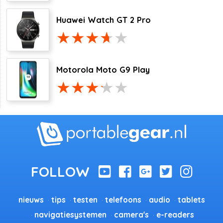
Huawei Watch GT 2 Pro
Motorola Moto G9 Play
nieuws
tips
testen
telefoons
audio
tablets
navigatiesystemen
camera's
e-readers