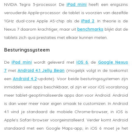
NVIDIA Tegra 3-processor. De
iPad mini
heeft een enigszins
verouderde Apple-processor: de tablet is voorzien van dezelfde
1GHz dual-core Apple A5-chip als de
iPad 2
. In theorie is de
Nexus 7 daarom krachtiger, maar uit
benchmarks
blijkt dat de
tablets zich qua prestaties met elkaar kunnen meten.
Besturingssysteem
De
iPad mini
wordt geleverd met
iOS 6
, de
Google Nexus
7
met
Android 4.1 Jelly Bean
(mogelijk volgt in de toekomst
een
Android 4.2
-update). Voor beide besturingssystemen zijn
inmiddels veel apps beschikbaar, al zijn er voor iOS vooralsnog
meer tablet-geoptimaliseerde apps dan voor Android. Android
is dan weer meer naar eigen smaak te customizen. In Android
4.1 vind je standaard de mobiele Chrome-browser, in iOS is
Apple's Safari-browser voorgeinstalleerd. Verder komt Android
standaard met een Google Maps-app; in iOS 6 moet je het