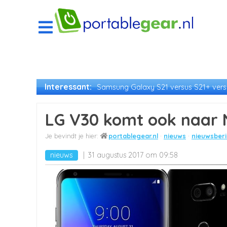
Interessant:
Samsung Galaxy S21 versus S21+ versu
LG V30 komt ook naar 
portablegear.nl
nieuws
nieuwsberi
nieuws
31 augustus 2017 om 09:58