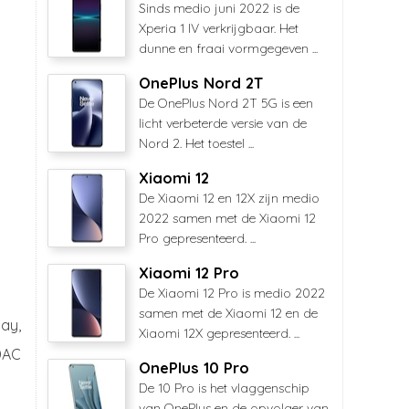
Sinds medio juni 2022 is de
Xperia 1 IV verkrijgbaar. Het
dunne en fraai vormgegeven ...
OnePlus Nord 2T
De OnePlus Nord 2T 5G is een
licht verbeterde versie van de
Nord 2. Het toestel ...
Xiaomi 12
De Xiaomi 12 en 12X zijn medio
2022 samen met de Xiaomi 12
Pro gepresenteerd. ...
Xiaomi 12 Pro
De Xiaomi 12 Pro is medio 2022
samen met de Xiaomi 12 en de
ay,
Xiaomi 12X gepresenteerd. ...
DAC
OnePlus 10 Pro
De 10 Pro is het vlaggenschip
van OnePlus en de opvolger van