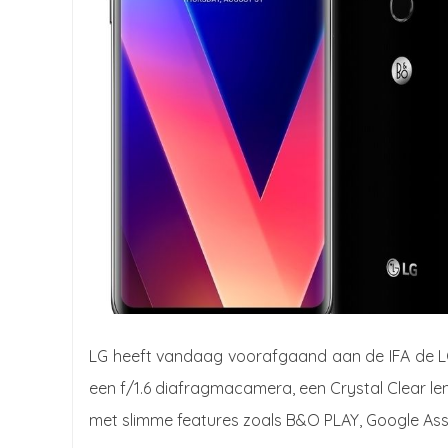
LG heeft vandaag voorafgaand aan de IFA de LG
een f/1.6 diafragmacamera, een Crystal Clear l
met slimme features zoals B&O PLAY, Google Ass