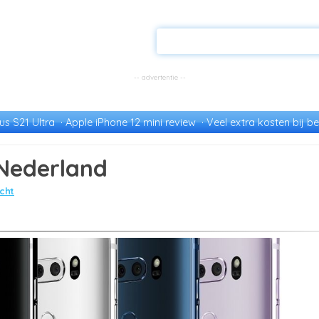
s S21 Ultra
Apple iPhone 12 mini review
Veel extra kosten bij be
Nederland
cht