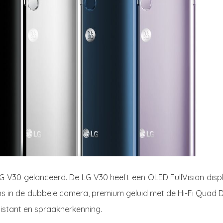
 V30 gelanceerd. De LG V30 heeft een OLED FullVision displ
ens in de dubbele camera, premium geluid met de Hi-Fi Quad 
istant en spraakherkenning.