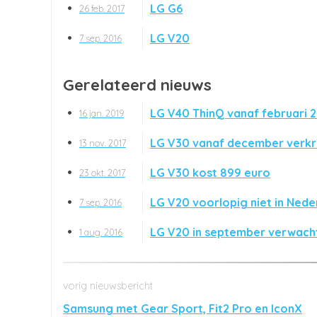
LG G6
26 feb. 2017
LG V20
7 sep. 2016
Gerelateerd nieuws
LG V40 ThinQ vanaf februari 
16 jan. 2019
LG V30 vanaf december verkr
13 nov. 2017
LG V30 kost 899 euro
23 okt. 2017
LG V20 voorlopig niet in Nede
7 sep. 2016
LG V20 in september verwach
1 aug. 2016
Samsung met Gear Sport, Fit2 Pro en IconX