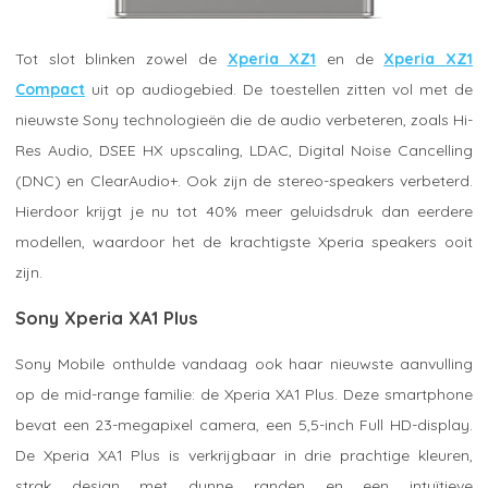
Tot slot blinken zowel de
Xperia XZ1
en de
Xperia XZ1
Compact
uit op audiogebied. De toestellen zitten vol met de
nieuwste Sony technologieën die de audio verbeteren, zoals Hi-
Res Audio, DSEE HX upscaling, LDAC, Digital Noise Cancelling
(DNC) en ClearAudio+. Ook zijn de stereo-speakers verbeterd.
Hierdoor krijgt je nu tot 40% meer geluidsdruk dan eerdere
modellen, waardoor het de krachtigste Xperia speakers ooit
zijn.
Sony Xperia XA1 Plus
Sony Mobile onthulde vandaag ook haar nieuwste aanvulling
op de mid-range familie: de Xperia XA1 Plus. Deze smartphone
bevat een 23-megapixel camera, een 5,5-inch Full HD-display.
De Xperia XA1 Plus is verkrijgbaar in drie prachtige kleuren,
strak design met dunne randen en een intuïtieve