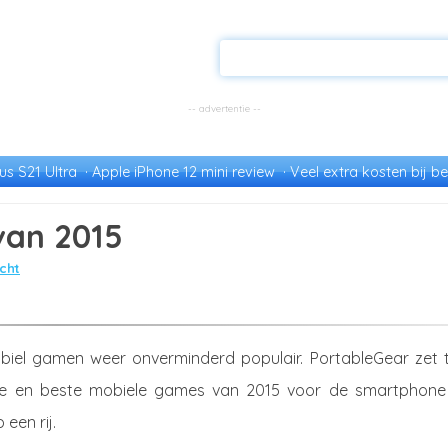
s S21 Ultra
Apple iPhone 12 mini review
Veel extra kosten bij be
van 2015
cht
biel gamen weer onverminderd populair. PortableGear zet t
te en beste mobiele games van 2015 voor de smartphone
 een rij.