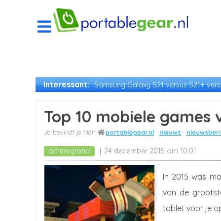
Interessant:
Samsung Galaxy S21 versus S21+ versu
Top 10 mobiele games 
portablegear.nl
nieuws
nieuwsberi
achtergrond
24 december 2015 om 10:01
In 2015 was mo
van de groots
tablet voor je op