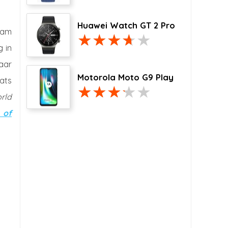
Huawei Watch GT 2 Pro
 nam
g in
aar
Motorola Moto G9 Play
ats
rld
 of