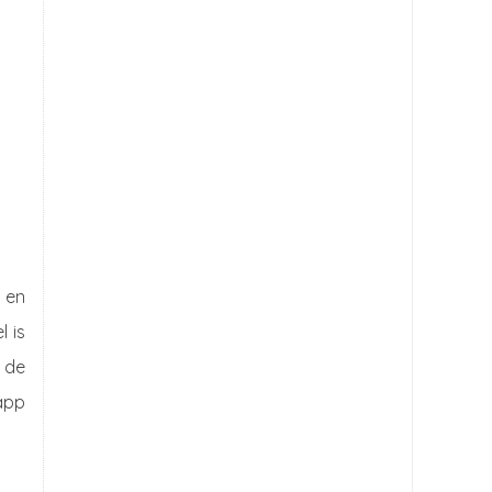
i en
l is
t de
app