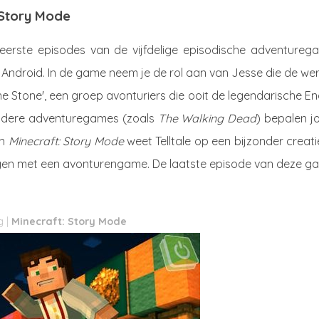
 Story Mode
 eerste episodes van de vijfdelige episodische adventureg
Android. In de game neem je de rol aan van Jesse die de we
e Stone', een groep avonturiers die ooit de legendarische E
 andere adventuregames (zoals
The Walking Dead
) bepalen j
In
Minecraft: Story Mode
weet Telltale op een bijzonder creat
en met een avonturengame. De laatste episode van deze g
Minecraft: Story Mode