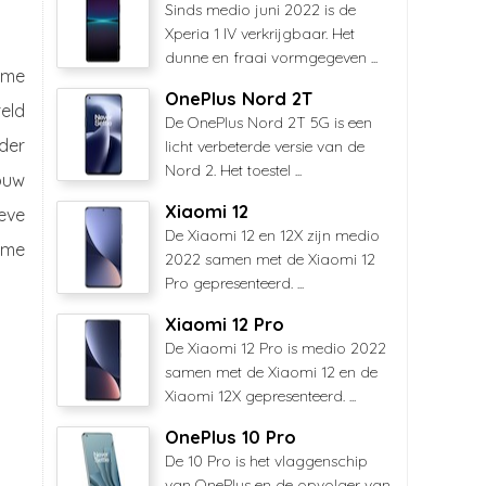
Sinds medio juni 2022 is de
Xperia 1 IV verkrijgbaar. Het
dunne en fraai vormgegeven ...
ame
OnePlus Nord 2T
reld
De OnePlus Nord 2T 5G is een
nder
licht verbeterde versie van de
Nord 2. Het toestel ...
ouw
Xiaomi 12
ieve
De Xiaomi 12 en 12X zijn medio
ame
2022 samen met de Xiaomi 12
Pro gepresenteerd. ...
Xiaomi 12 Pro
De Xiaomi 12 Pro is medio 2022
samen met de Xiaomi 12 en de
Xiaomi 12X gepresenteerd. ...
OnePlus 10 Pro
De 10 Pro is het vlaggenschip
van OnePlus en de opvolger van