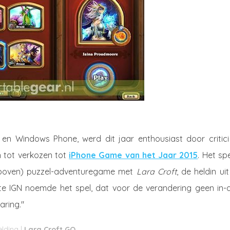
d en Windows Phone,
werd dit jaar enthousiast door critic
 tot verkozen tot
iPhone Game van het Jaar 2015
. Het spe
n boven) puzzel-adventuregame met
Lara Croft
, de heldin ui
ite IGN noemde het spel, dat voor de verandering geen in-
aring."
Lara Croft GO