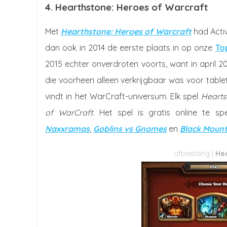
4. Hearthstone: Heroes of Warcraft
Met
Hearthstone: Heroes of Warcraft
had Activ
dan ook in 2014 de eerste plaats in op onze
To
2015 echter onverdroten voorts, want in apri
die voorheen alleen verkrijgbaar was voor table
vindt in het WarCraft-universum. Elk spel
Hearts
of WarCraft
. Het spel is gratis online te s
Naxxramas
,
Goblins vs Gnomes
en
Black Mount
Hea