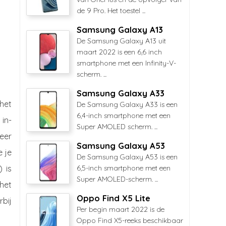
de 9 Pro. Het toestel ...
Samsung Galaxy A13
De Samsung Galaxy A13 uit
maart 2022 is een 6,6 inch
smartphone met een Infinity-V-
scherm. ...
Samsung Galaxy A33
 het
De Samsung Galaxy A33 is een
6,4-inch smartphone met een
 in-
Super AMOLED scherm. ...
eer
Samsung Galaxy A53
e je
De Samsung Galaxy A53 is een
 is
6,5-inch smartphone met een
Super AMOLED-scherm. ...
het
Oppo Find X5 Lite
rbij
Per begin maart 2022 is de
Oppo Find X5-reeks beschikbaar