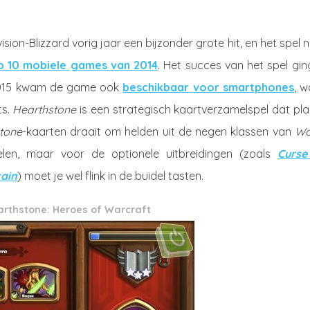
ision-Blizzard vorig jaar een bijzonder grote hit, en het spel
p 10 mobiele games van 2014
. Het succes van het spel gin
l 2015 kwam de game ook
beschikbaar voor smartphones
, w
ts.
Hearthstone
is een strategisch kaartverzamelspel dat pla
tone
-kaarten draait om helden uit de negen klassen van
Wo
pelen, maar voor de optionele uitbreidingen (zoals
Curse
ain
) moet je wel flink in de buidel tasten.
rthstone: Heroes of Warcraft