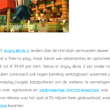
15
Angry Birds 2
, anders dan de titel doet vermoeden alweer
pel is free-to-play, maar bevat wel advertenties en optionele
 tot € 99,99 per item. Nieuw in
Angry Birds 2
zijn onder m
uken (uiteraard ook tegen betaling verkrijgbaar) waarmee j
meplay (vogels katapulteren om de varkens te vernietigen)
n over agressieve en
opdringerige microtransacties
was 
 na release was het spel al 30 miljoen keer gedownload, waa
hina
kwamen.