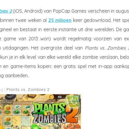
bies 2
(iOS, Android) van PopCap Games verscheen in augus
d binnen twee weken al
25 miljoen
keer gedownload. Het spel
neel en bestaat in eerste instantie uit drie werelden. De g
e game van 2013 won) wordt regelmatig voorzien van ex
en uitdagingen. Het overgrote deel van
Plants vs. Zombies 
un je in elk level van elke wereld elke zombie verslaan, bel
gen en game-items kopen: een gratis spel met in-app aanko
ling aanbieden.
Plants vs. Zombies 2