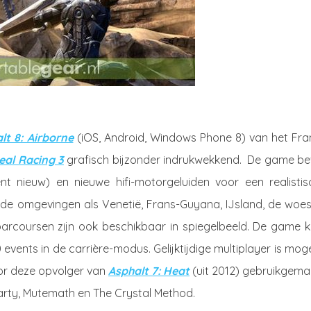
lt 8: Airborne
(iOS, Android, Windows Phone 8) van het Fra
eal Racing 3
grafisch bijzonder indrukwekkend. De game be
nieuw) en nieuwe hifi-motorgeluiden voor een realistis
nde omgevingen als Venetië, Frans-Guyana, IJsland, de woes
arcoursen zijn ook beschikbaar in spiegelbeeld. De game k
ents in de carrière-modus. Gelijktijdige multiplayer is moge
oor deze opvolger van
Asphalt 7: Heat
(uit 2012) gebruikgema
arty, Mutemath en The Crystal Method.