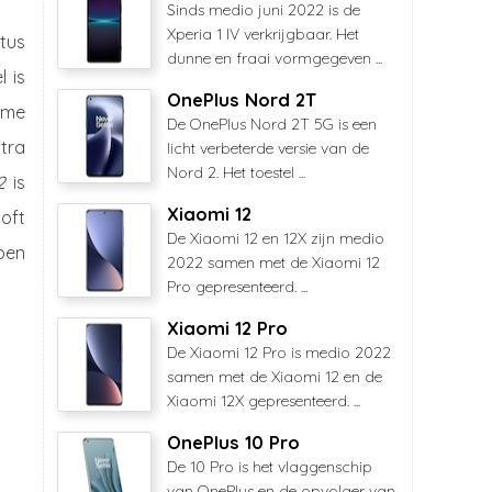
Sinds medio juni 2022 is de
Xperia 1 IV verkrijgbaar. Het
tus
dunne en fraai vormgegeven ...
 is
OnePlus Nord 2T
ame
De OnePlus Nord 2T 5G is een
tra
licht verbeterde versie van de
Nord 2. Het toestel ...
2
is
Xiaomi 12
ooft
De Xiaomi 12 en 12X zijn medio
pen
2022 samen met de Xiaomi 12
Pro gepresenteerd. ...
Xiaomi 12 Pro
De Xiaomi 12 Pro is medio 2022
samen met de Xiaomi 12 en de
Xiaomi 12X gepresenteerd. ...
OnePlus 10 Pro
De 10 Pro is het vlaggenschip
van OnePlus en de opvolger van