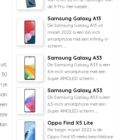
de 9 Pro. Het toestel ...
Samsung Galaxy A13
De Samsung Galaxy A13 uit
maart 2022 is een 6,6 inch
smartphone met een Infinity-V-
scherm. ...
Samsung Galaxy A33
uit,
De Samsung Galaxy A33 is een
6,4-inch smartphone met een
 30
Super AMOLED scherm. ...
n je
Samsung Galaxy A53
 van
De Samsung Galaxy A53 is een
 een
6,5-inch smartphone met een
Super AMOLED-scherm. ...
eze
Oppo Find X5 Lite
dan
Per begin maart 2022 is de
Oppo Find X5-reeks beschikbaar