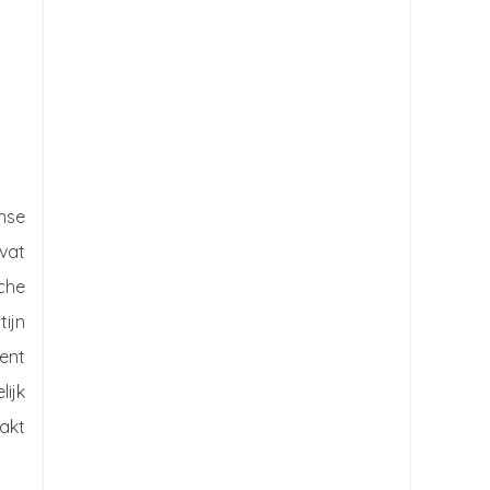
nse
vat
che
tijn
ent
lijk
akt