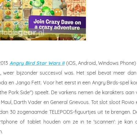
2013
Angry Bird Star Wars II
(iOS, Android, Windows Phone) 
n, weer bijzonder succesvol was. Het spel bevat meer dan
da en Jango Fett. Voor het eerst in een Angry Birds-spel ko
 the Pork Side") speelt. De varkens nemen de karakters aan
Maul, Darth Vader en General Grievous. Tot slot sloot Rovio
dan 30 zogenaamde TELEPODS-figuurtjes uit te brengen. D
rtphone of tablet houden om ze in te 'scannen': je kan 
n.