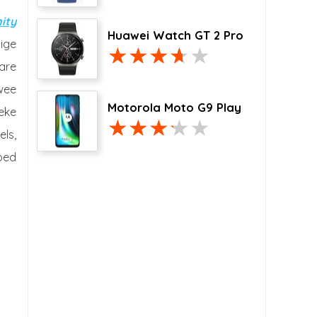
nity
Huawei Watch GT 2 Pro
ige
are
wee
Motorola Moto G9 Play
ieke
els,
oed