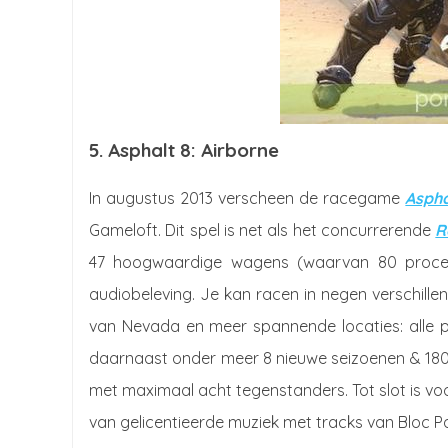
5. Asphalt 8: Airborne
In augustus 2013 verscheen de racegame
Aspha
Gameloft. Dit spel is net als het concurrerende
R
47 hoogwaardige wagens (waarvan 80 procent 
audiobeleving. Je kan racen in negen verschille
van Nevada en meer spannende locaties: alle p
daarnaast onder meer 8 nieuwe seizoenen & 180 ev
met maximaal acht tegenstanders. Tot slot is v
van gelicentieerde muziek met tracks van Bloc P