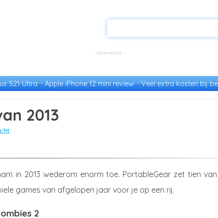
s S21 Ultra
Apple iPhone 12 mini review
Veel extra kosten bij be
van 2013
cht
am in 2013 wederom enorm toe. PortableGear zet tien van
iele games van afgelopen jaar voor je op een rij.
 Zombies 2