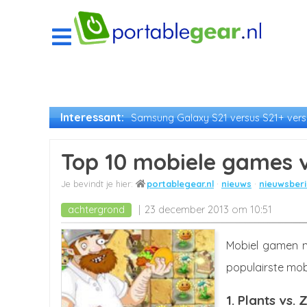
Interessant:
Samsung Galaxy S21 versus S21+ versu
Top 10 mobiele games 
portablegear.nl
nieuws
nieuwsberi
achtergrond
23 december 2013 om 10:51
Mobiel gamen n
populairste mob
1. Plants vs.