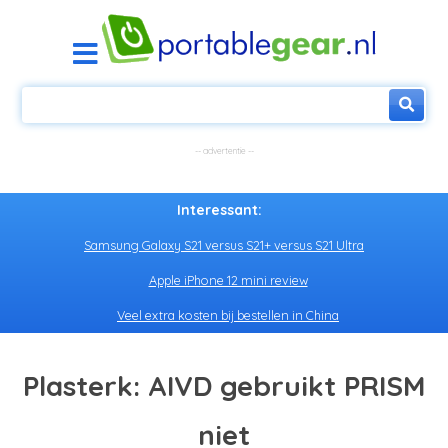
Interessant:
Samsung Galaxy S21 versus S21+ versus S21 Ultra
Apple iPhone 12 mini review
Veel extra kosten bij bestellen in China
Plasterk: AIVD gebruikt PRISM
niet