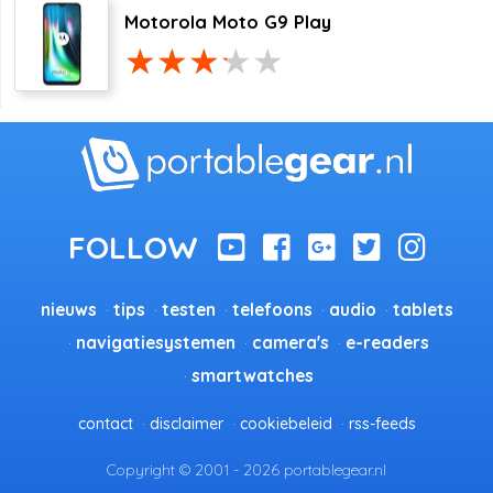
Motorola Moto G9 Play
nieuws
tips
testen
telefoons
audio
tablets
navigatiesystemen
camera's
e-readers
smartwatches
contact
disclaimer
cookiebeleid
rss-feeds
Copyright © 2001 - 2026 portablegear.nl