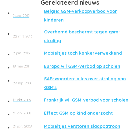
Gerelateerd nieuws
België: GSM-verkoopverbod voor
3 sep. 2013
kinderen
Overhemd beschermt tegen gsm-
22 mrt. 2013
straling
Mobieltjes toch kankerverwekkend
2 jan. 2013
Europa wil GSM-verbod op scholen
18 mei 2011
SAR-waarden: alles over straling van
29 sep. 2008
GSM's
Frankrijk wil GSM-verbod voor scholen
12 okt. 2009
Effect GSM op kind onderzocht
31 jan. 2008
Mobieltjes verstoren slaappatroon
21 jan. 2008