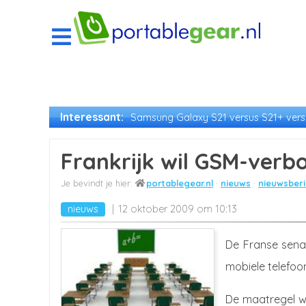
Interessant:
Samsung Galaxy S21 versus S21+ versu
Frankrijk wil GSM-verb
portablegear.nl
nieuws
nieuwsberi
nieuws
12 oktober 2009 om 10:13
De Franse sena
mobiele telefoo
De maatregel we