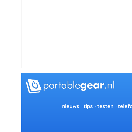
nieuws
tips
testen
telef