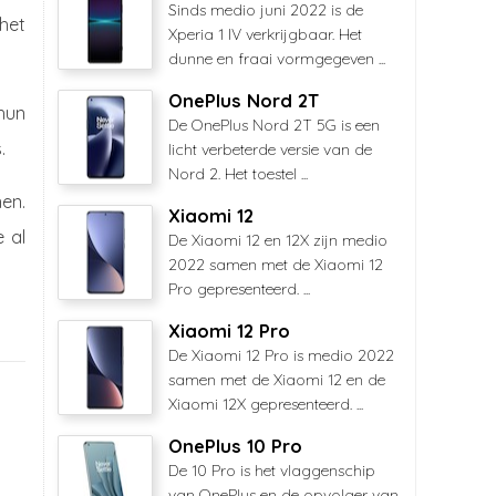
Sinds medio juni 2022 is de
 het
Xperia 1 IV verkrijgbaar. Het
dunne en fraai vormgegeven ...
OnePlus Nord 2T
hun
De OnePlus Nord 2T 5G is een
.
licht verbeterde versie van de
Nord 2. Het toestel ...
en.
Xiaomi 12
 al
De Xiaomi 12 en 12X zijn medio
2022 samen met de Xiaomi 12
Pro gepresenteerd. ...
Xiaomi 12 Pro
De Xiaomi 12 Pro is medio 2022
samen met de Xiaomi 12 en de
Xiaomi 12X gepresenteerd. ...
OnePlus 10 Pro
De 10 Pro is het vlaggenschip
van OnePlus en de opvolger van