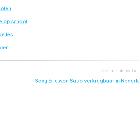
holen
e op school
de les
olen
Sony Ericsson Satio verkrijgbaar in Nederl