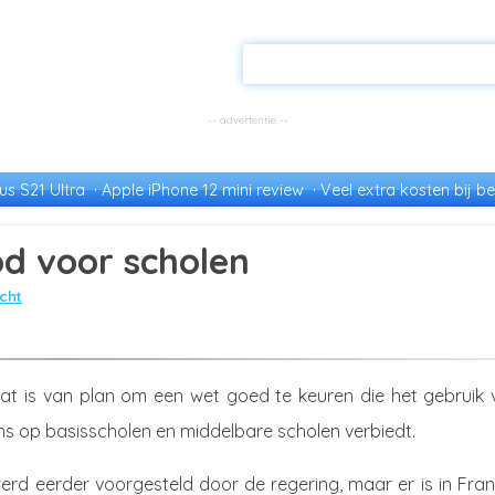
s S21 Ultra
Apple iPhone 12 mini review
Veel extra kosten bij be
od voor scholen
cht
at is van plan om een wet goed te keuren die het gebruik 
ns op basisscholen en middelbare scholen verbiedt.
rd eerder voorgesteld door de regering, maar er is in Fran