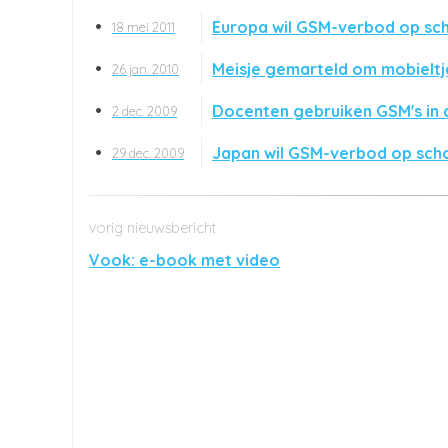
Europa wil GSM-verbod op sc
18 mei 2011
Meisje gemarteld om mobieltj
26 jan. 2010
Docenten gebruiken GSM's in 
2 dec. 2009
Japan wil GSM-verbod op sch
29 dec. 2009
Vook: e-book met video