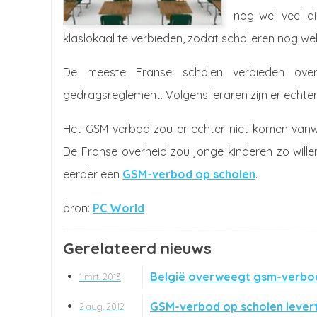
nog wel veel di
klaslokaal te verbieden, zodat scholieren nog we
De meeste Franse scholen verbieden over
gedragsreglement. Volgens leraren zijn er echter 
Het GSM-verbod zou er echter niet komen van
De Franse overheid zou jonge kinderen zo wille
eerder een
GSM-verbod op scholen
.
PC World
Gerelateerd nieuws
België overweegt gsm-verbod
1 mrt. 2013
GSM-verbod op scholen levert
2 aug. 2012