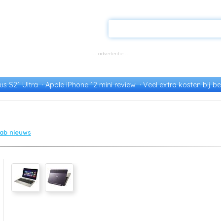
s S21 Ultra
Apple iPhone 12 mini review
Veel extra kosten bij be
tab nieuws