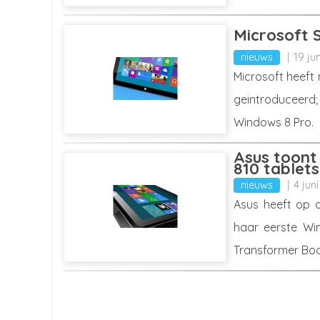
Microsoft 
nieuws
19 ju
Microsoft heeft
geintroduceerd
Windows 8 Pro.
Asus toont
810 tablets
nieuws
4 jun
Asus heeft op d
haar eerste Win
Transformer Book