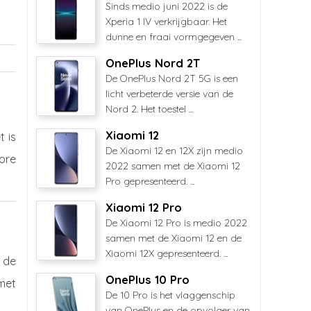
Sinds medio juni 2022 is de
Xperia 1 IV verkrijgbaar. Het
dunne en fraai vormgegeven ...
OnePlus Nord 2T
De OnePlus Nord 2T 5G is een
licht verbeterde versie van de
Nord 2. Het toestel ...
Xiaomi 12
t is
De Xiaomi 12 en 12X zijn medio
ore
2022 samen met de Xiaomi 12
Pro gepresenteerd. ...
Xiaomi 12 Pro
De Xiaomi 12 Pro is medio 2022
samen met de Xiaomi 12 en de
Xiaomi 12X gepresenteerd. ...
 de
OnePlus 10 Pro
 met
De 10 Pro is het vlaggenschip
van OnePlus en de opvolger van