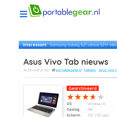
Interessant:
Samsung Galaxy S21 versus S21+ versu
Asus Vivo Tab nieuws
portablegear.nl
tablets
asus vivo 
Gearchiveerd
OS
Windows 8
Opslag
MB
Scherm
11,6" (135 ppi)