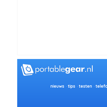
nieuws
tips
testen
telef