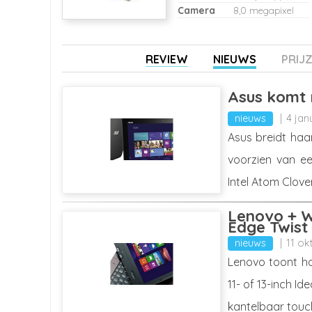
Camera
8,0 megapixel
REVIEW
NIEUWS
PRIJ
Asus komt 
nieuws
4 jan
Asus breidt haar
voorzien van ee
Intel Atom Clover
Lenovo + W
Edge Twist
nieuws
11 ok
Lenovo toont ha
11- of 13-inch I
kantelbaar touch