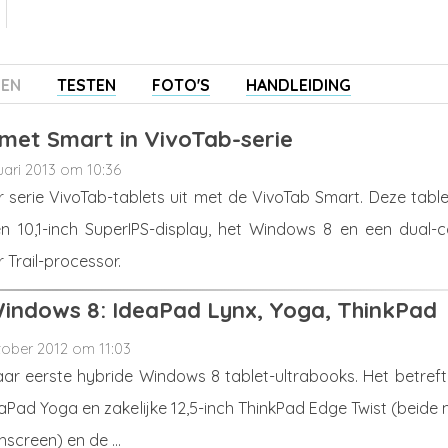
ZEN
TESTEN
FOTO'S
HANDLEIDING
met Smart in VivoTab-serie
uari 2013 om 10:36
 serie VivoTab-tablets uit met de VivoTab Smart. Deze table
n 10,1-inch SuperIPS-display, het Windows 8 en een dual-c
 Trail-processor.
indows 8: IdeaPad Lynx, Yoga, ThinkPad
tober 2012 om 11:03
ar eerste hybride Windows 8 tablet-ultrabooks. Het betreft
deaPad Yoga en zakelijke 12,5-inch ThinkPad Edge Twist (beide
screen) en de ...