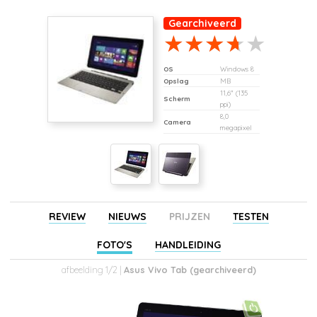
Gearchiveerd
OS
Windows 8
Opslag
MB
11,6" (135
Scherm
ppi)
8,0
Camera
megapixel
REVIEW
NIEUWS
PRIJZEN
TESTEN
FOTO'S
HANDLEIDING
afbeelding 1/2 |
Asus Vivo Tab (gearchiveerd)