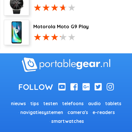
Motorola Moto G9 Play
nieuws
tips
testen
telefoons
audio
tablets
navigatiesystemen
camera's
e-readers
smartwatches