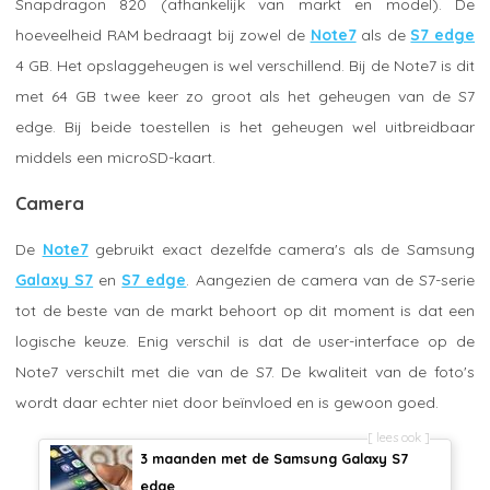
Snapdragon 820 (afhankelijk van markt en model). De
hoeveelheid RAM bedraagt bij zowel de
Note7
als de
S7 edge
4 GB. Het opslaggeheugen is wel verschillend. Bij de Note7 is dit
met 64 GB twee keer zo groot als het geheugen van de S7
edge. Bij beide toestellen is het geheugen wel uitbreidbaar
middels een microSD-kaart.
Camera
De
Note7
gebruikt exact dezelfde camera's als de Samsung
Galaxy S7
en
S7 edge
. Aangezien de camera van de S7-serie
tot de beste van de markt behoort op dit moment is dat een
logische keuze. Enig verschil is dat de user-interface op de
Note7 verschilt met die van de S7. De kwaliteit van de foto's
wordt daar echter niet door beïnvloed en is gewoon goed.
lees ook
3 maanden met de Samsung Galaxy S7
edge