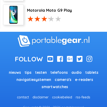
Motorola Moto G9 Play
nieuws
tips
testen
telefoons
audio
tablets
navigatiesystemen
camera's
e-readers
smartwatches
contact
disclaimer
cookiebeleid
rss-feeds