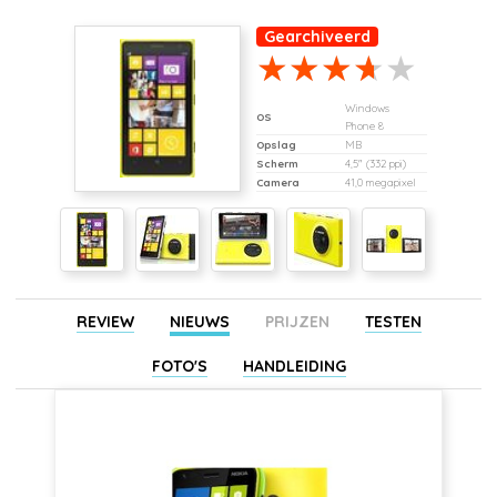
Gearchiveerd
Windows
OS
Phone 8
Opslag
MB
Scherm
4,5" (332 ppi)
Camera
41,0 megapixel
REVIEW
NIEUWS
PRIJZEN
TESTEN
FOTO'S
HANDLEIDING