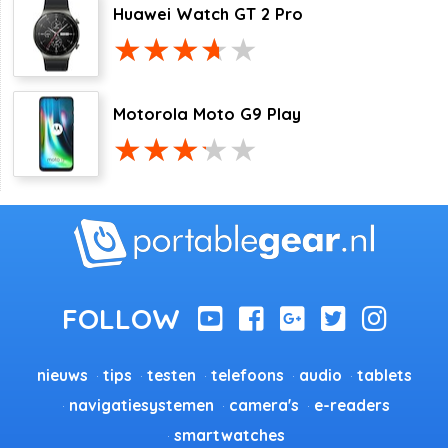
Huawei Watch GT 2 Pro
Motorola Moto G9 Play
nieuws
tips
testen
telefoons
audio
tablets
navigatiesystemen
camera's
e-readers
smartwatches