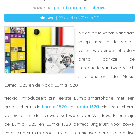
portablegear.nl
nieuws
nieuws
22 oktober 2013 om 11:11
Nokia doet vanaf vandaag
volop mee in de steeds
voller wordende phablet-
arena dankzij de
introductie van twee 6-inch
smartphones, de Nokia
Lumia 1320 en de Nokia Lumia 1520.
"Nokia introduceert zijn eerste Lumia-smartphone met een
groot scherm: de
Lumia 1520
en
Lumia 1320
. Met een scherm
van 6-inch en de nieuwste software voor Windows Phone zijn
de Lumia 1320 en Lumia 1520 perfect uitgerust voor zowel
entertainment als productiviteit. Een nieuwe, derde kolom 'live