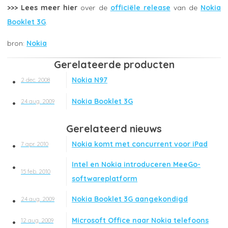
>>> Lees meer hier
over de
officiële release
van de
Nokia
Booklet 3G
.
Nokia
Gerelateerde producten
Nokia N97
2 dec. 2008
Nokia Booklet 3G
24 aug. 2009
Gerelateerd nieuws
Nokia komt met concurrent voor iPad
7 apr. 2010
Intel en Nokia introduceren MeeGo-
15 feb. 2010
softwareplatform
Nokia Booklet 3G aangekondigd
24 aug. 2009
Microsoft Office naar Nokia telefoons
12 aug. 2009