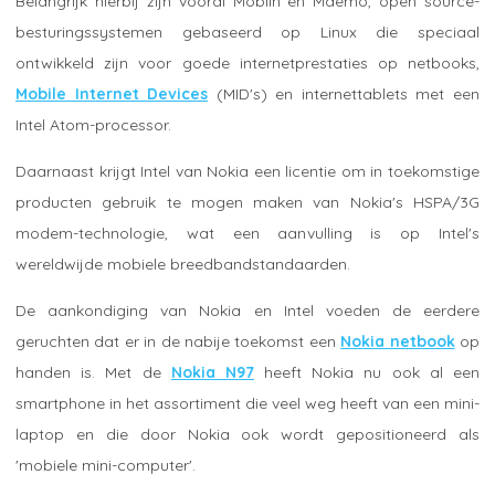
Belangrijk hierbij zijn vooral Moblin en Maemo, open source-
besturingssystemen gebaseerd op Linux die speciaal
ontwikkeld zijn voor goede internetprestaties op netbooks,
Mobile Internet Devices
(MID's) en internettablets met een
Intel Atom-processor.
Daarnaast krijgt Intel van Nokia een licentie om in toekomstige
producten gebruik te mogen maken van Nokia's HSPA/3G
modem-technologie, wat een aanvulling is op Intel's
wereldwijde mobiele breedbandstandaarden.
De aankondiging van Nokia en Intel voeden de eerdere
geruchten dat er in de nabije toekomst een
Nokia netbook
op
handen is. Met de
Nokia N97
heeft Nokia nu ook al een
smartphone in het assortiment die veel weg heeft van een mini-
laptop en die door Nokia ook wordt gepositioneerd als
'mobiele mini-computer'.