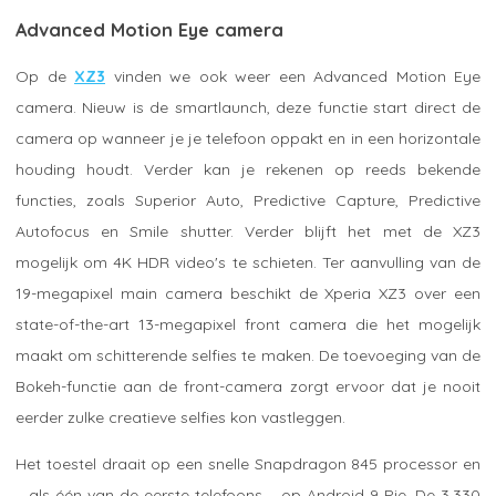
Advanced Motion Eye camera
Op de
XZ3
vinden we ook weer een Advanced Motion Eye
camera. Nieuw is de smartlaunch, deze functie start direct de
camera op wanneer je je telefoon oppakt en in een horizontale
houding houdt. Verder kan je rekenen op reeds bekende
functies, zoals Superior Auto, Predictive Capture, Predictive
Autofocus en Smile shutter. Verder blijft het met de XZ3
mogelijk om 4K HDR video's te schieten. Ter aanvulling van de
19-megapixel main camera beschikt de Xperia XZ3 over een
state-of-the-art 13-megapixel front camera die het mogelijk
maakt om schitterende selfies te maken. De toevoeging van de
Bokeh-functie aan de front-camera zorgt ervoor dat je nooit
eerder zulke creatieve selfies kon vastleggen.
Het toestel draait op een snelle Snapdragon 845 processor en
– als één van de eerste telefoons – op Android 9 Pie. De 3.330