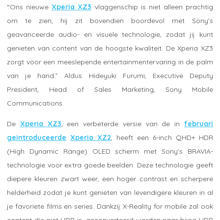
“Ons nieuwe
Xperia XZ3
vlaggenschip is niet alleen prachtig
om te zien, hij zit bovendien boordevol met Sony’s
geavanceerde audio- en visuele technologie, zodat jij kunt
genieten van content van de hoogste kwaliteit. De Xperia XZ3
zorgt voor een meeslepende entertainmentervaring in de palm
van je hand.” Aldus Hideyuki Furumi, Executive Deputy
President, Head of Sales Marketing, Sony Mobile
Communications.
De
Xperia XZ3
, een verbeterde versie van de in
februari
geintroduceerde
Xperia XZ2
, heeft een 6-inch QHD+ HDR
(High Dynamic Range) OLED scherm met Sony's BRAVIA-
technologie voor extra goede beelden. Deze technologie geeft
diepere kleuren zwart weer, een hoger contrast en scherpere
helderheid zodat je kunt genieten van levendigere kleuren in al
je favoriete films en series. Dankzij X-Reality for mobile zal ook
content die niet HDR is, geconverteerd worden naar bijna HDR