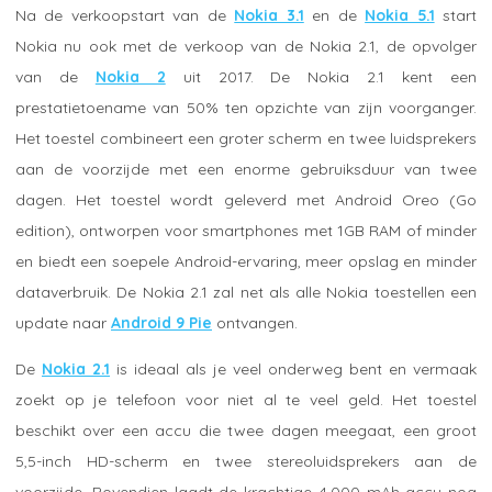
Na de verkoopstart van de
Nokia 3.1
en de
Nokia 5.1
start
Nokia nu ook met de verkoop van de Nokia 2.1, de opvolger
van de
Nokia 2
uit 2017. De Nokia 2.1 kent een
prestatietoename van 50% ten opzichte van zijn voorganger.
Het toestel combineert een groter scherm en twee luidsprekers
aan de voorzijde met een enorme gebruiksduur van twee
dagen. Het toestel wordt geleverd met Android Oreo (Go
edition), ontworpen voor smartphones met 1GB RAM of minder
en biedt een soepele Android-ervaring, meer opslag en minder
dataverbruik. De Nokia 2.1 zal net als alle Nokia toestellen een
update naar
Android 9 Pie
ontvangen.
De
Nokia 2.1
is ideaal als je veel onderweg bent en vermaak
zoekt op je telefoon voor niet al te veel geld. Het toestel
beschikt over een accu die twee dagen meegaat, een groot
5,5-inch HD-scherm en twee stereoluidsprekers aan de
voorzijde. Bovendien laadt de krachtige 4.000 mAh accu nog