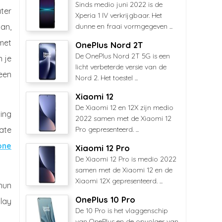
Sinds medio juni 2022 is de
ater
Xperia 1 IV verkrijgbaar. Het
an,
dunne en fraai vormgegeven ...
 met
OnePlus Nord 2T
De OnePlus Nord 2T 5G is een
 je
licht verbeterde versie van de
 een
Nord 2. Het toestel ...
Xiaomi 12
De Xiaomi 12 en 12X zijn medio
ning
2022 samen met de Xiaomi 12
date
Pro gepresenteerd. ...
one
Xiaomi 12 Pro
De Xiaomi 12 Pro is medio 2022
samen met de Xiaomi 12 en de
Xiaomi 12X gepresenteerd. ...
hun
OnePlus 10 Pro
lay
De 10 Pro is het vlaggenschip
van OnePlus en de opvolger van