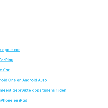
 apple.car
CarPlay
le Car
roid One en Android Auto
eest gebruikte apps tijdens rijden
 iPhone en iPad