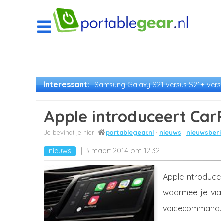
Interessant:
Samsung Galaxy S21 versus S21+ versu
Apple introduceert Car
portablegear.nl
nieuws
nieuwsberi
nieuws
3 maart 2014 om 12:32
Apple introduce
waarmee je via 
voicecommand.