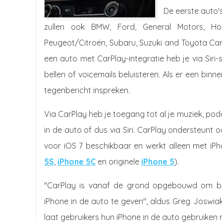
De eerste auto'
zullen ook BMW, Ford, General Motors, Hon
Peugeot/Citroën, Subaru, Suzuki and Toyota CarP
een auto met CarPlay-integratie heb je via Sir
bellen of voicemails beluisteren. Als er een binn
tegenbericht inspreken.
Via CarPlay heb je toegang tot al je muziek, po
in de auto of dus via Siri. CarPlay ondersteunt 
voor iOS 7 beschikbaar en werkt alleen met iP
5S
,
iPhone 5C
en originele
iPhone 5
).
"CarPlay is vanaf de grond opgebouwd om best
iPhone in de auto te geven", aldus Greg Joswia
laat gebruikers hun iPhone in de auto gebruiken