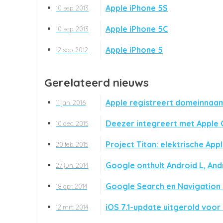
Apple iPhone 5S
10 sep. 2013
Apple iPhone 5C
10 sep. 2013
Apple iPhone 5
12 sep. 2012
Gerelateerd nieuws
Apple registreert domeinnaam
11 jan. 2016
Deezer integreert met Apple 
10 dec. 2015
Project Titan: elektrische App
20 feb. 2015
Google onthult Android L, And
27 jun. 2014
Google Search en Navigation m
18 apr. 2014
iOS 7.1-update uitgerold voor
12 mrt. 2014