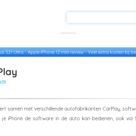
s S21 Ultra
Apple iPhone 12 mini review
Veel extra kosten bij be
Play
cht
ert samen met verschillende autofabrikanten CarPlay, softw
je iPhone de software in de auto kan bedienen, ook via Si