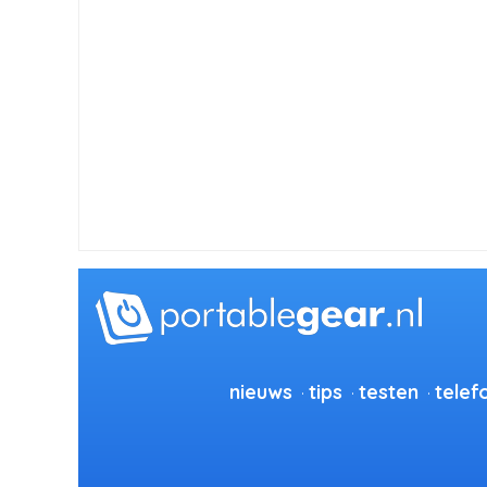
nieuws
tips
testen
telef