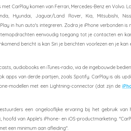
s met CarPlay komen van Ferrari, Mercedes-Benz en Volvo. L
da, Hyundai, Jaguar/Land Rover, Kia, Mitsubishi, Niss
lay in hun auto's integreren. Zodra je iPhone verbonden is
i-stemopdrachten eenvoudig toegang tot je contacten en kan
enkomend bericht is kan Siri je berichten voorlezen en je kan
dcasts, audiobooks en iTunes-radio, via de ingebouwde bedie
ook apps van derde partijen, zoals Spotify. CarPlay is als up
hone-modellen met een Lightning-connector (dat zijn de
iPh
uurders een ongelooflijke ervaring bij het gebruik van 
k, hoofd van Apple's iPhone- en iOS-productmarketing. "CarP
 met een minimum aan afleiding".