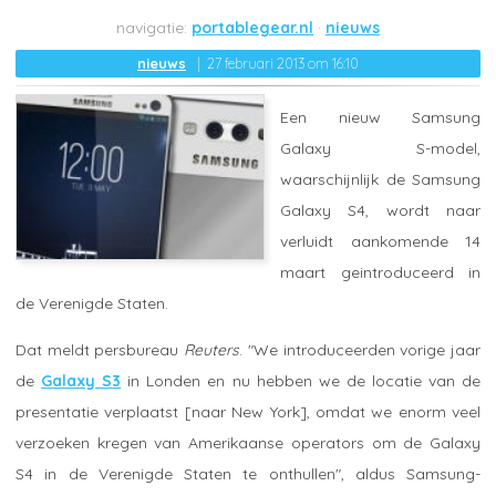
portablegear.nl
nieuws
nieuws
27 februari 2013 om 16:10
Een nieuw Samsung
Galaxy S-model,
waarschijnlijk de Samsung
Galaxy S4, wordt naar
verluidt aankomende 14
maart geintroduceerd in
de Verenigde Staten.
Dat meldt persbureau
Reuters
. "We introduceerden vorige jaar
de
Galaxy S3
in Londen en nu hebben we de locatie van de
presentatie verplaatst [naar New York], omdat we enorm veel
verzoeken kregen van Amerikaanse operators om de Galaxy
S4 in de Verenigde Staten te onthullen", aldus Samsung-