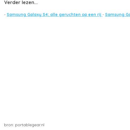
Verder lezen...
-
Samsung Galaxy S4: alle geruchten op een rij
-
Samsung Ga
portablegear.nl