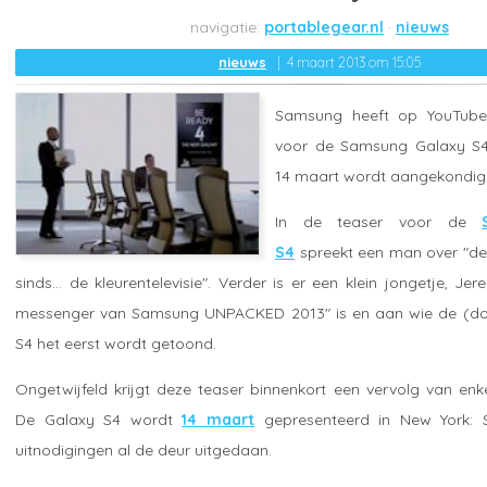
portablegear.nl
nieuws
nieuws
4 maart 2013 om 15:05
Samsung heeft op YouTube
voor de Samsung Galaxy S
14 maart wordt aangekondigd
In de teaser voor de
S4
spreekt een man over "de 
sinds... de kleurentelevisie". Verder is er een klein jongetje, Je
messenger van Samsung UNPACKED 2013" is en aan wie de (do
S4 het eerst wordt getoond.
Ongetwijfeld krijgt deze teaser binnenkort een vervolg van enk
De Galaxy S4 wordt
14 maart
gepresenteerd in New York: 
uitnodigingen al de deur uitgedaan.