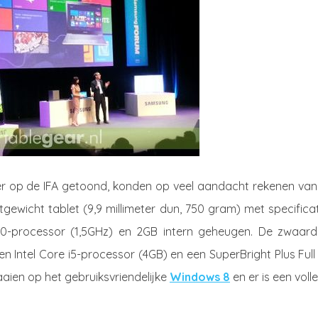
er op de IFA getoond, konden op veel aandacht rekenen van
htgewicht tablet (9,9 millimeter dun, 750 gram) met specifica
60-processor (1,5GHz) en 2GB intern geheugen. De zwaard
een Intel Core i5-processor (4GB) en een SuperBright Plus Ful
aien op het gebruiksvriendelijke
Windows 8
en er is een voll