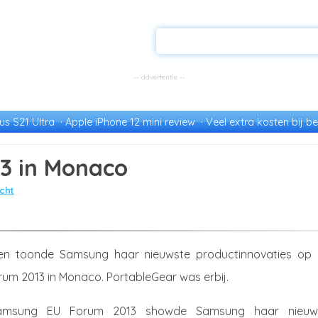
s S21 Ultra
Apple iPhone 12 mini review
Veel extra kosten bij be
3 in Monaco
cht
en toonde Samsung haar nieuwste productinnovaties op 
m 2013 in Monaco. PortableGear was erbij.
Samsung EU Forum 2013 showde Samsung haar nieuw