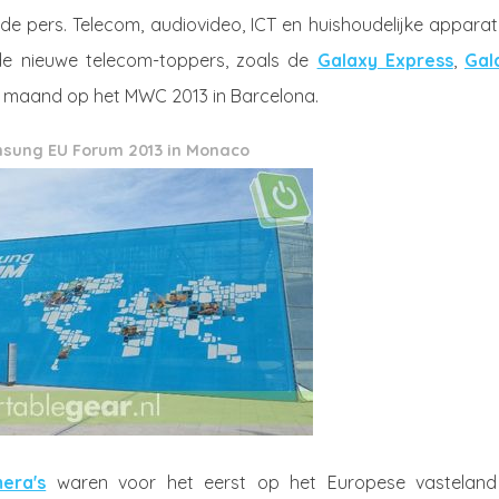
e pers. Telecom, audiovideo, ICT en huishoudelijke apparat
de nieuwe telecom-toppers, zoals de
Galaxy Express
,
Gal
e maand op het MWC 2013 in Barcelona.
sung EU Forum 2013 in Monaco
era's
waren voor het eerst op het Europese vasteland