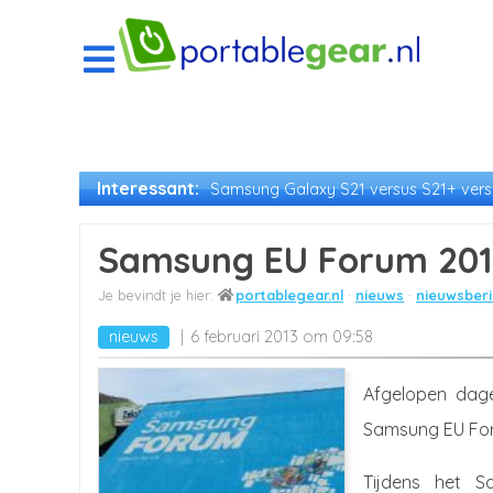
Interessant:
Samsung Galaxy S21 versus S21+ versu
Samsung EU Forum 201
portablegear.nl
nieuws
nieuwsberi
nieuws
6 februari 2013 om 09:58
Afgelopen dag
Samsung EU Foru
Tijdens het 