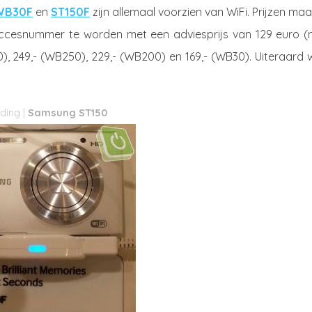
WB30F
en
ST150F
zijn allemaal voorzien van WiFi. Prijzen ma
ccesnummer te worden met een adviesprijs van 129 euro (
00), 249,- (WB250), 229,- (WB200) en 169,- (WB30). Uiteraard
Samsung ST150