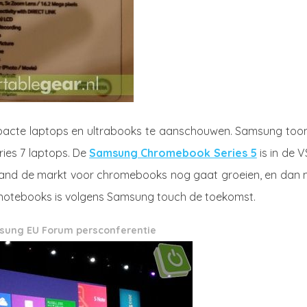
pacte laptops en ultrabooks te aanschouwen. Samsung too
ries 7 laptops. De
Samsung Chromebook Series 5
is in de V
land de markt voor chromebooks nog gaat groeien, en dan 
n notebooks is volgens Samsung touch de toekomst.
ung EU Forum persconferentie