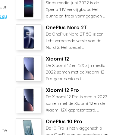
Sinds medio juni 2022 is de
uur
Xperia 1 IV verkrijgbaar. Het
axy
dunne en fraai vormgegeven ...
OnePlus Nord 2T
De OnePlus Nord 2T 5G is een
licht verbeterde versie van de
Nord 2. Het toestel ...
Xiaomi 12
De Xiaomi 12 en 12X zijn medio
2022 samen met de Xiaomi 12
Pro gepresenteerd. ...
Xiaomi 12 Pro
De Xiaomi 12 Pro is medio 2022
samen met de Xiaomi 12 en de
Xiaomi 12X gepresenteerd. ...
OnePlus 10 Pro
De 10 Pro is het vlaggenschip
 te
van OnePlus en de opvolger van