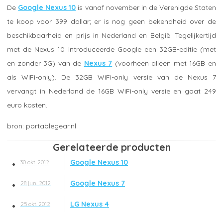
De
Google Nexus 10
is vanaf november in de Verenigde Staten
te koop voor 399 dollar; er is nog geen bekendheid over de
beschikbaarheid en prijs in Nederland en België. Tegelijkertijd
met de Nexus 10 introduceerde Google een 32GB-editie (met
en zonder 3G) van de
Nexus 7
(voorheen alleen met 16GB en
als WiFi-only). De 32GB WiFi-only versie van de Nexus 7
vervangt in Nederland de 16GB WiFi-only versie en gaat 249
euro kosten.
portablegear.nl
Gerelateerde producten
Google Nexus 10
30 okt. 2012
Google Nexus 7
28 jun. 2012
LG Nexus 4
25 okt. 2012