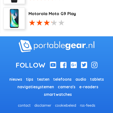
Motorola Moto G9 Play
nieuws
tips
testen
telefoons
audio
tablets
navigatiesystemen
camera's
e-readers
smartwatches
contact
disclaimer
cookiebeleid
rss-feeds