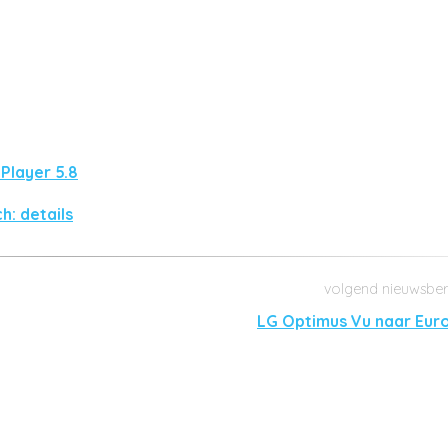
Player 5.8
h: details
LG Optimus Vu naar Eur