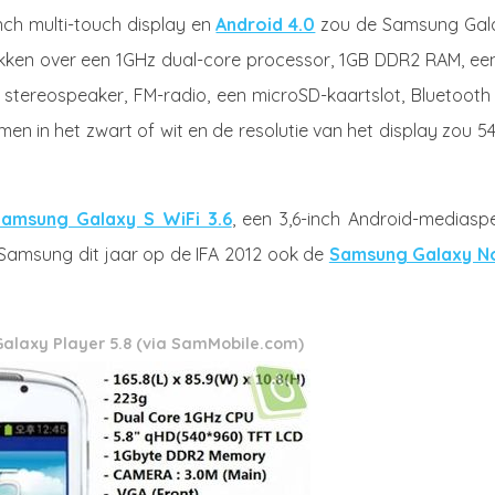
nch multi-touch display en
Android 4.0
zou de Samsung Gal
hikken over een 1GHz dual-core processor, 1GB DDR2 RAM, ee
tereospeaker, FM-radio, een microSD-kaartslot, Bluetooth 
en in het zwart of wit en de resolutie van het display zou 5
Samsung Galaxy S WiFi 3.6
, een 3,6-inch Android-mediaspe
 Samsung dit jaar op de IFA 2012 ook de
Samsung Galaxy N
laxy Player 5.8 (via SamMobile.com)