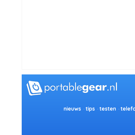
nieuws
tips
testen
telef