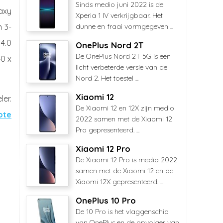
Sinds medio juni 2022 is de
axy
Xperia 1 IV verkrijgbaar. Het
n 3-
dunne en fraai vormgegeven ...
4.0
OnePlus Nord 2T
De OnePlus Nord 2T 5G is een
40 x
licht verbeterde versie van de
Nord 2. Het toestel ...
Xiaomi 12
ler.
De Xiaomi 12 en 12X zijn medio
ote
2022 samen met de Xiaomi 12
Pro gepresenteerd. ...
Xiaomi 12 Pro
De Xiaomi 12 Pro is medio 2022
samen met de Xiaomi 12 en de
Xiaomi 12X gepresenteerd. ...
OnePlus 10 Pro
De 10 Pro is het vlaggenschip
van OnePlus en de opvolger van