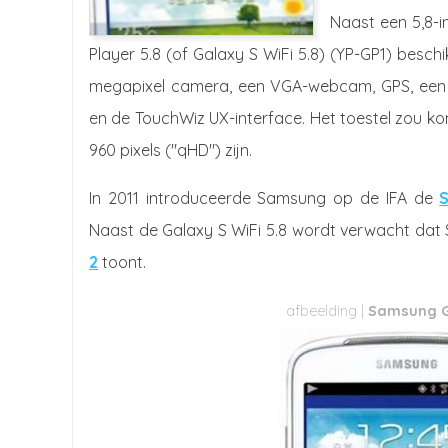
Naast een 5,8-i
Player 5.8 (of Galaxy S WiFi 5.8) (YP-GP1) besc
megapixel camera, een VGA-webcam, GPS, een s
en de TouchWiz UX-interface. Het toestel zou kom
960 pixels ("qHD") zijn.
In 2011 introduceerde Samsung op de IFA de
Naast de Galaxy S WiFi 5.8 wordt verwacht dat
2
toont.
Samsung Ga