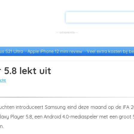
s S21 Ultra
Apple iPhone 12 mini review
Veel extra kosten bij be
.8 lekt uit
cht
uchten introduceert Samsung eind deze maand op de IFA 2
xy Player 5.8, een Android 4.0-mediaspeler met een groot 5
n.