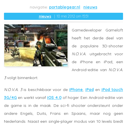
portablegear.nl
nieuws
nieuws
10 mei 2012 om 15:51
Gamedeveloper Gameloft
heeft het derde deel van
de populaire 3D-shooter
N.O.V.A.
uitgebracht voor
de iPhone en iPad; een
Android-editie van
N.O.V.A.
3
volgt binnenkort.
N.O.V.A. 3
is beschikbaar voor de
iPhone
,
iPad
en
iPod touch
3G/4G
en werkt vanaf
iOS 4.0
of hoger. Een Android-editie van
de game is in de maak. De sci-fi shooter ondersteunt onder
andere Engels, Duits, Frans en Spaans, maar nog geen
Nederlands. Naast een single-player modus van 10 levels biedt