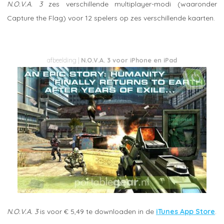
N.O.V.A. 3
zes verschillende multiplayer-modi (waaronder
Capture the Flag) voor 12 spelers op zes verschillende kaarten.
N.O.V.A. 3 voor iPhone en iPad
N.O.V.A. 3
is voor € 5,49 te downloaden in de
iTunes App Store
.