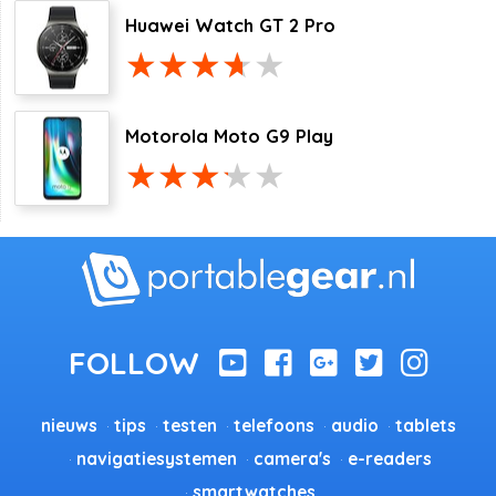
Huawei Watch GT 2 Pro
Motorola Moto G9 Play
nieuws
tips
testen
telefoons
audio
tablets
navigatiesystemen
camera's
e-readers
smartwatches