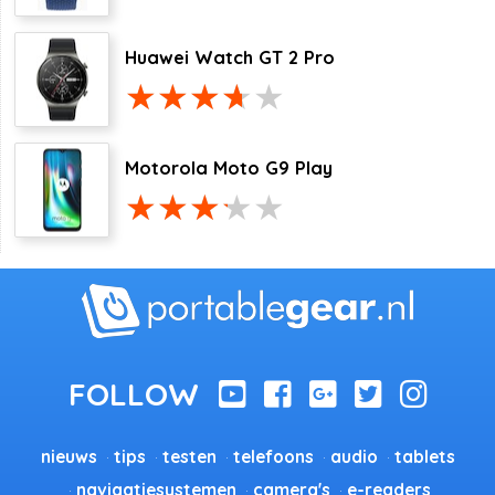
Huawei Watch GT 2 Pro
Motorola Moto G9 Play
nieuws
tips
testen
telefoons
audio
tablets
navigatiesystemen
camera's
e-readers