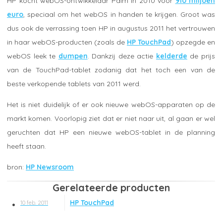
HP kocht webOS-ontwikkelaar Palm in 2010 voor
910 miljoen
euro
, speciaal om het webOS in handen te krijgen. Groot was
dus ook de verrassing toen HP in augustus 2011 het vertrouwen
in haar webOS-producten (zoals de
HP TouchPad
) opzegde en
webOS leek te
dumpen
. Dankzij deze actie
kelderde
de prijs
van de TouchPad-tablet zodanig dat het toch een van de
beste verkopende tablets van 2011 werd.
Het is niet duidelijk of er ook nieuwe webOS-apparaten op de
markt komen. Voorlopig ziet dat er niet naar uit, al gaan er wel
geruchten dat HP een nieuwe webOS-tablet in de planning
heeft staan.
HP Newsroom
Gerelateerde producten
HP TouchPad
10 feb. 2011