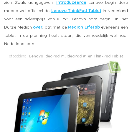
zien. Zoals aangegeven,
introduceerde
Lenovo begin deze
maand wel officieel de
Lenovo ThinkPad Tablet
in Nederland
voor een adviesprijs van € 795. Lenovo nam begin juni het
Duitse Medion
over
, dat met de
Medion LifeTab
eveneens een
tablet in de planning heeft staan, die vermoedelijk wel naar
Nederland komt.
Lenovo IdeaPad P1, IdeaPad K1 en ThinkPad Tablet