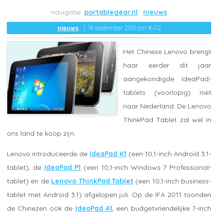
portablegear.nl
nieuws
nieuws
14 september 2011 om 16:02
Het Chinese Lenovo brengt
haar eerder dit jaar
aangekondigde IdeaPad-
tablets (voorlopig) niet
naar Nederland. De Lenovo
ThinkPad Tablet zal wel in
ons land te koop zijn.
Lenovo introduceerde de
IdeaPad K1
(een 10,1-inch Android 3.1-
tablet), de
IdeaPad P1
(een 10,1-inch Windows 7 Professional-
tablet) en de
Lenovo ThinkPad Tablet
(een 10,1-inch business-
tablet met Android 3.1) afgelopen juli. Op de IFA 2011 toonden
de Chinezen ook de
IdeaPad A1
, een budgetvriendelijke 7-inch