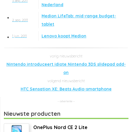
5 sep. 2011
Nederland
Medion LifeTab: mid-range budget-
2 sep. 2011
tablet
Lenovo koopt Medion
1 jun. 2011
Nintendo introduceert idiote Nintendo 3DS slidepad add-
on
HTC Sensation XE: Beats Audio-smartphone
Nieuwste producten
OnePlus Nord CE 2 Lite