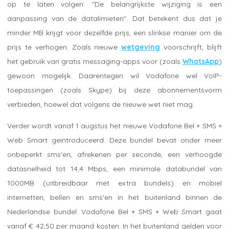
op te laten volgen: "De belangrijkste wijziging is een
aanpassing van de datalimieten". Dat betekent dus dat je
minder MB krijgt voor dezelfde prijs, een slinkse manier om de
prijs te verhogen. Zoals nieuwe
wetgeving
voorschrijft, blijft
het gebruik van gratis messaging-apps voor (zoals
WhatsApp
)
gewoon mogelijk. Daarentegen wil Vodafone wel VoIP-
toepassingen (zoals Skype) bij deze abonnementsvorm
verbieden, hoewel dat volgens de nieuwe wet niet mag.
Verder wordt vanaf 1 augstus het nieuwe Vodafone Bel + SMS +
Web Smart geintroduceerd. Deze bundel bevat onder meer
onbeperkt sms'en, afrekenen per seconde, een verhoogde
datasnelheid tot 14,4 Mbps, een minimale databundel van
1000MB (uitbreidbaar met extra bundels) en mobiel
internetten, bellen en sms'en in het buitenland binnen de
Nederlandse bundel. Vodafone Bel + SMS + Web Smart gaat
vanaf € 42,50 per maand kosten. In het buitenland gelden voor