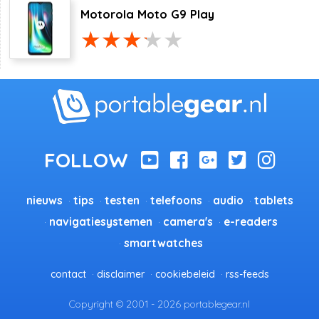
Motorola Moto G9 Play
nieuws
tips
testen
telefoons
audio
tablets
navigatiesystemen
camera's
e-readers
smartwatches
contact
disclaimer
cookiebeleid
rss-feeds
Copyright © 2001 - 2026 portablegear.nl