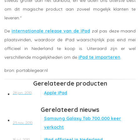
steeds groter dan het aanbod, en we doen ons uiterste best
om dit magische product aan zoveel mogelijk klanten te
leveren."
De
internationale release van de iPad
zal pas deze maand
plaatsvinden, waardoor de iPad waarschijnlijk pas eind mei
officieel in Nederland te koop is. Uiteraard zijn er wel
verschillende mogelijkheden om de
iPad te importeren
.
portablegear.nl
Gerelateerde producten
Apple iPad
28 jan. 2010
Gerelateerd nieuws
Samsung Galaxy Tab 700.000 keer
25 nov. 2010
verkocht
iPad officieel in Nederland
16 jul. 2010