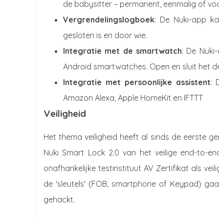
de babysitter – permanent, eenmalig of vo
Vergrendelingslogboek
: De Nuki-app k
gesloten is en door wie.
Integratie met de smartwatch
: De Nuki
Android smartwatches. Open en sluit het d
Integratie met persoonlijke assistent
: 
Amazon Alexa, Apple HomeKit en IFTTT
Veiligheid
Het thema veiligheid heeft al sinds de eerste ge
Nuki Smart Lock 2.0 van het veilige end-to-en
onafhankelijke testinstituut AV Zertifikat als v
de 'sleutels' (FOB, smartphone of Keypad) gaat 
gehackt.