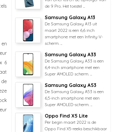
tels
de 9 Pro. Het toestel ...
Samsung Galaxy A13
De Samsung Galaxy A13 uit
maart 2022 is een 6,6 inch
smartphone met een Infinity-V-
scherm. ...
s en
eur
Samsung Galaxy A33
De Samsung Galaxy A33 is een
x 6
6,4-inch smartphone met een
aat
Super AMOLED scherm. ...
 de
Samsung Galaxy A53
eze
De Samsung Galaxy A53 is een
6,5-inch smartphone met een
Lock
Super AMOLED-scherm. ...
deur
Oppo Find X5 Lite
Per begin maart 2022 is de
Oppo Find X5-reeks beschikbaar