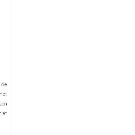
j de
het
ssen
niet