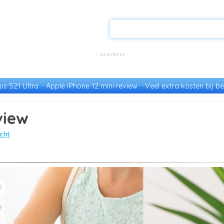
s S21 Ultra
Apple iPhone 12 mini review
Veel extra kosten bij be
view
cht