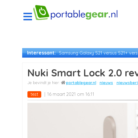
Interessant:
Samsung Galaxy S21 versus S21+ versu
Nuki Smart Lock 2.0 re
portablegear.nl
nieuws
nieuwsberi
test
16 maart 2021 om 16:11