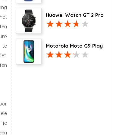
ding
Huawei Watch GT 2 Pro
het
ten
euro
Motorola Moto G9 Play
 te
et.
ten
oor
ele
 je
een