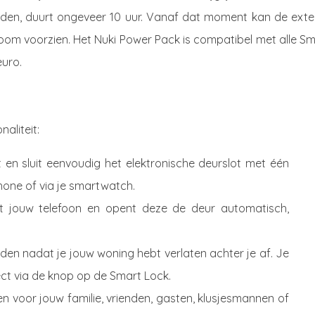
aden, duurt ongeveer 10 uur. Vanaf dat moment kan de exte
room voorzien. Het Nuki Power Pack is compatibel met alle S
euro.
aliteit:
t en sluit eenvoudig het elektronische deurslot met één
hone of via je smartwatch.
t jouw telefoon en opent deze de deur automatisch,
.
onden nadat je jouw woning hebt verlaten achter je af. Je
rect via de knop op de Smart Lock.
n voor jouw familie, vrienden, gasten, klusjesmannen of