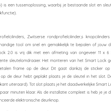
) is een tussenoplossing, waarbij je bestaande slot en sleu
kfunctie).
ielcilinders, Zwitserse rondprofielcilinder,s knopcilinder
n handige tool om snel en gemakkelijk te bepalen of jouw d
ock 2.0 is vrij dik met een afmeting van ongeveer 11 x 6 
igente sleutelomdraaier. Het monteren van het Smart Lock g
etalen frame op de deur. Dit gaat dankzij de sticker op
op de deur hebt geplakt plaats je de sleutel in het slot. D
nnenkant uiteraard). Tot slot plaats je het daadwerkelijke Smart 
 paar minuten klaar. Als de installatie compleet is heb je je 
ceerde elektronische deurknop.