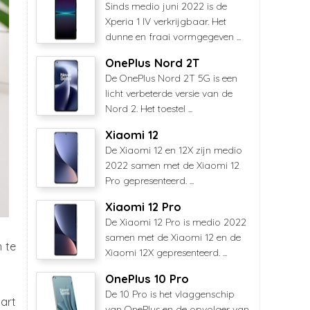
Sinds medio juni 2022 is de
Xperia 1 IV verkrijgbaar. Het
dunne en fraai vormgegeven ...
OnePlus Nord 2T
De OnePlus Nord 2T 5G is een
licht verbeterde versie van de
Nord 2. Het toestel ...
Xiaomi 12
De Xiaomi 12 en 12X zijn medio
2022 samen met de Xiaomi 12
Pro gepresenteerd. ...
Xiaomi 12 Pro
De Xiaomi 12 Pro is medio 2022
samen met de Xiaomi 12 en de
n te
Xiaomi 12X gepresenteerd. ...
OnePlus 10 Pro
De 10 Pro is het vlaggenschip
mart
van OnePlus en de opvolger van