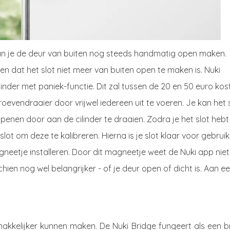
 kan je de deur van buiten nog steeds handmatig open maken.
rken dat het slot niet meer van buiten open te maken is. Nuki
linder met paniek-functie. Dit zal tussen de 20 en 50 euro kos
oevendraaier door vrijwel iedereen uit te voeren. Je kan het 
enen door aan de cilinder te draaien. Zodra je het slot hebt
ot om deze te kalibreren. Hierna is je slot klaar voor gebruik
neetje installeren. Door dit magneetje weet de Nuki app niet
chien nog wel belangrijker - of je deur open of dicht is. Aan e
 makkelijker kunnen maken. De Nuki Bridge fungeert als een 