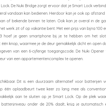
 Lock. De Nuki Bridge zorgt ervoor dat je Smart Lock verbin
veral vandaan kan bedienen. Hierdoor kan je ook op afstand 
man of bekende binnen te laten. Ook kan je overal in de ga
het werk zit of op vakantie bent. Met een prijs van bijna 100 
B hoef je geen smartphone bij je te hebben om het slot
 één knop, waarmee je de deur gemakkelijk dicht en open do
ngeven van een 6-cijferige toegangscode. De Nuki Opener 
ordeur van een appartementencomplex te openen.
hikbaar. Dit is een duurzaam alternatief voor batterijen v
op één oplaadbeurt twee keer zo lang mee als convention
akkelijk aan te sluiten op je Smart Lock. Op de plek waar
 batterijniveau onder de 20% daalt, krijg je automatisch 