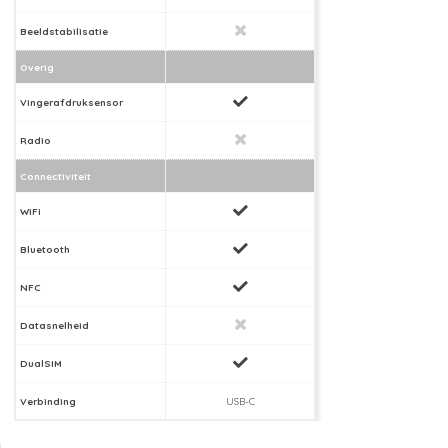
Beeldstabilisatie
Overig
Vingerafdruksensor
Radio
Connectiviteit
WiFi
Bluetooth
NFC
Datasnelheid
DualSIM
Verbinding
USB-C