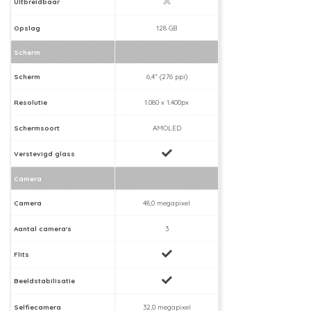
Uitbreidbaar
Opslag
128 GB
Scherm
Scherm
6,4" (276 ppi)
Resolutie
1.080 x 1.400px
Schermsoort
AMOLED
Verstevigd glass
Camera
Camera
48,0 megapixel
Aantal camera's
3
Flits
Beeldstabilisatie
Selfiecamera
32,0 megapixel