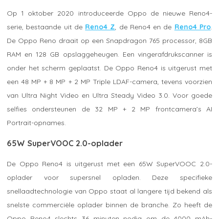
Op 1 oktober 2020 introduceerde Oppo de nieuwe Reno4-
serie, bestaande uit de
Reno4 Z
, de Reno4 en de
Reno4 Pro
.
De Oppo Reno draait op een Snapdragon 765 processor, 8GB
RAM en 128 GB opslaggeheugen. Een vingerafdrukscanner is
onder het scherm geplaatst. De Oppo Reno4 is uitgerust met
een 48 MP + 8 MP + 2 MP Triple LDAF-camera, tevens voorzien
van Ultra Night Video en Ultra Steady Video 3.0. Voor goede
selfies ondersteunen de 32 MP + 2 MP frontcamera’s AI
Portrait-opnames.
65W SuperVOOC 2.0-oplader
De Oppo Reno4 is uitgerust met een 65W SuperVOOC 2.0-
oplader voor supersnel opladen. Deze specifieke
snellaadtechnologie van Oppo staat al langere tijd bekend als
snelste commerciële oplader binnen de branche. Zo heeft de
Oppo Reno4 slechts 36 minuten nodig om de 4000 mAh-