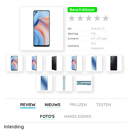
Beschikbaar
OS
Android 10
Opslag
MB
Scherm
6,4" (276 ppi)
48,0
Camera
megapixel
REVIEW
NIEUWS
PRIJZEN
TESTEN
FOTO'S
HANDLEIDING
Inleiding