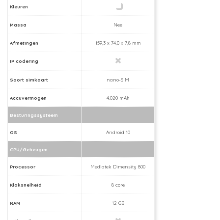
Kleuren
Massa
Nee
Afmetingen
159,3 x 74,0 x 7,8 mm
IP codering
Soort simkaart
nano-SIM
Accuvermogen
4.020 mAh
Besturingssysteem
OS
Android 10
CPU/Geheugen
Processor
Mediatek Dimensity 800
Kloksnelheid
8 core
RAM
12 GB