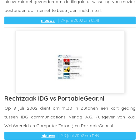
nieuw middel gevonden om de illegale uitwisseling van muziek
bestanden op internet te bestrijden meldt nu.nl.
nieuws
29 juni 2002 om 05:41
Rechtzaak IDG vs PortableGear.nl
Op 8 juli 2002 dient om 11.30 in Zutphen een kort geding
tussen IDG communications Verlag A.G. (uitgever van o.a.
WebWereld en Computer Totaal) en PortableGear.nl.
nieuws
28 juni 2002 om 11:43