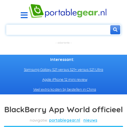
Interessant:
Samsung Galaxy S21 versus S21+ versus S21 Ultra
Apple iPhone 12 mini review
Veel extra kosten bij bestellen in China
BlackBerry App World officieel
portablegear.nl
nieuws