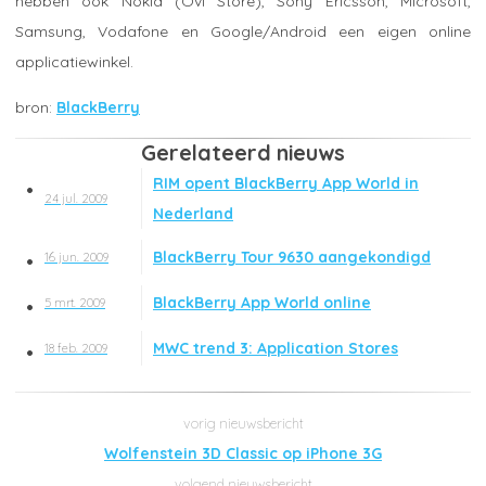
hebben ook Nokia (Ovi Store), Sony Ericsson, Microsoft,
Samsung, Vodafone en Google/Android een eigen online
applicatiewinkel.
BlackBerry
Gerelateerd nieuws
RIM opent BlackBerry App World in
24 jul. 2009
Nederland
BlackBerry Tour 9630 aangekondigd
16 jun. 2009
BlackBerry App World online
5 mrt. 2009
MWC trend 3: Application Stores
18 feb. 2009
Wolfenstein 3D Classic op iPhone 3G