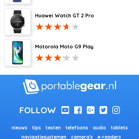
Huawei Watch GT 2 Pro
Motorola Moto G9 Play
nieuws
tips
testen
telefoons
audio
tablets
navigatiesystemen
camera's
e-readers