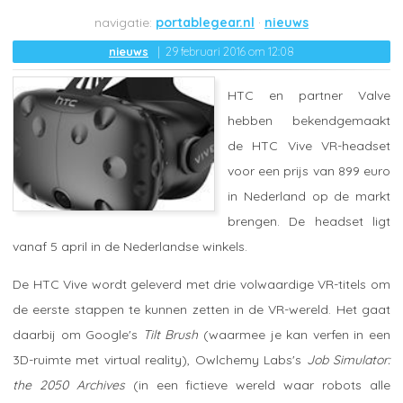
portablegear.nl
nieuws
nieuws
29 februari 2016 om 12:08
HTC en partner Valve
hebben bekendgemaakt
de HTC Vive VR-headset
voor een prijs van 899 euro
in Nederland op de markt
brengen. De headset ligt
vanaf 5 april in de Nederlandse winkels.
De HTC Vive wordt geleverd met drie volwaardige VR-titels om
de eerste stappen te kunnen zetten in de VR-wereld. Het gaat
daarbij om Google's
Tilt Brush
(waarmee je kan verfen in een
3D-ruimte met virtual reality), Owlchemy Labs's
Job Simulator:
the 2050 Archives
(in een fictieve wereld waar robots alle